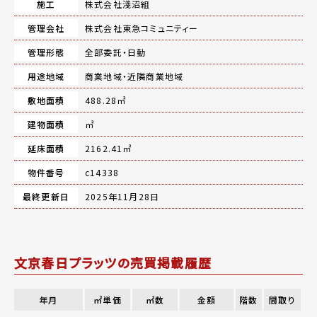
施工
株式会社淺沼組
管理会社
株式会社東急コミュニティー
管理形態
全部委託・日勤
用途地域
商業地域・近隣商業地域
敷地面積
488.28㎡
建物面積
㎡
延床面積
2162.41㎡
物件番号
c14338
最終更新日
2025年11月28日
文京春日プラッツの売買掲載履歴
年月
㎡単価
㎡数
金額
階数
間取り