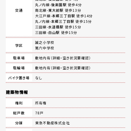
丸ノ内線-
後楽園駅
徒歩4分
交通
南北線-
東大前駅
徒歩13分
大江戸線-
本郷三丁目駅
徒歩14分
丸ノ内線-
本郷三丁目駅
徒歩15分
三田線-
水道橋駅
徒歩15分
三田線-
白山駅
徒歩15分
誠之小学校
学区
第六中学校
駐車場
敷地内有（詳細・空き状況要確認）
駐輪場
敷地内有（詳細・空き状況要確認）
バイク置き場
なし
建築物情報
権利
所有権
総戸数
78戸
分譲
東急不動産株式会社