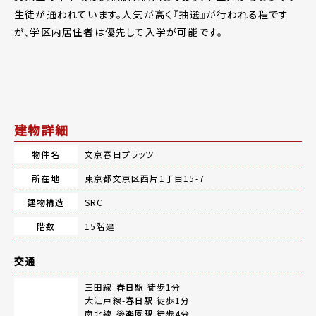
生徒が通われています。人気が高く『抽選』が行われる程です
が、学区内居住者は優先して入学が可能です。
建物詳細
物件名
文京春日プラッツ
所在地
東京都文京区西片1丁目15-7
建物構造
SRC
階数
15階建
交通
三田線-
春日駅
徒歩1分
大江戸線-
春日駅
徒歩1分
南北線-
後楽園駅
徒歩4分