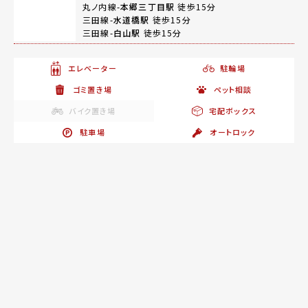
丸ノ内線-
本郷三丁目駅
徒歩15分
三田線-
水道橋駅
徒歩15分
三田線-
白山駅
徒歩15分
エレベーター
駐輪場
ゴミ置き場
ペット相談
バイク置き場
宅配ボックス
駐車場
オートロック