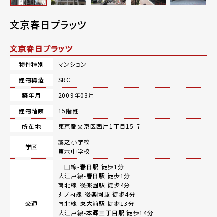
文京春日プラッツ
文京春日プラッツ
物件種別
マンション
建物構造
SRC
築年月
2009年03月
建物階数
15階建
所在地
東京都文京区西片1丁目15-7
誠之小学校
学区
第六中学校
三田線-
春日駅
徒歩1分
大江戸線-
春日駅
徒歩1分
南北線-
後楽園駅
徒歩4分
丸ノ内線-
後楽園駅
徒歩4分
交通
南北線-
東大前駅
徒歩13分
大江戸線-
本郷三丁目駅
徒歩14分