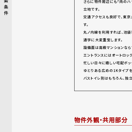
索
さらに物件周辺にも「肉のハ
条
立地です。
件
交通アクセスも良好で、東京メ
す。
丸ノ内線を利用すれば、池袋
通学に大変重宝します。
設備面は高級マンションなら
エントランスにはオートロッ
忙しい日々に嬉しい宅配ボッ
ゆとりある広めの1Kタイプ
バストイレ別はもちろん、独
物件外観・共用部分