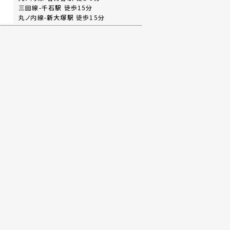
三田線-
千石駅
徒歩15分
丸ノ内線-
新大塚駅
徒歩15分