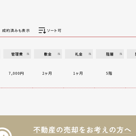
成約済みも表示
ソート可
管理費
敷金
礼金
階層
7,000円
2ヶ月
1ヶ月
5階