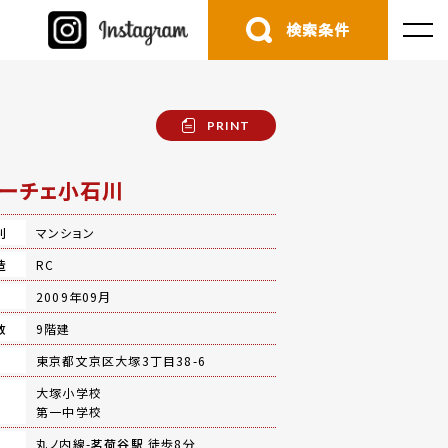
検索条件
PRINT
ーチェ小石川
別
マンション
造
RC
月
2009年09月
数
9階建
地
東京都文京区大塚3丁目38-6
大塚小学校
第一中学校
丸ノ内線-
茗荷谷駅
徒歩8分