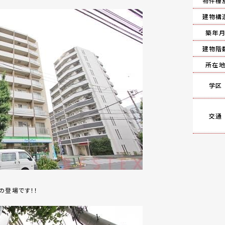
物件種
建物構
築年
建物階
所在
学区
交通
の登場です！！