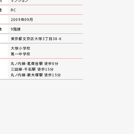
別
マンション
造
RC
月
2009年09月
数
9階建
地
東京都文京区大塚3丁目38-6
大塚小学校
第一中学校
丸ノ内線-
茗荷谷駅
徒歩8分
三田線-
千石駅
徒歩15分
丸ノ内線-
新大塚駅
徒歩15分