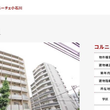
ニーチェ小石川
川
コルニ
物件種
建物構
築年
建物階
所在
学区