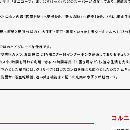
ナマサ」「ミニコープ」「まいばすけっと」などのスーパーが点在しており、駅前
トロ丸ノ内線「茗荷谷駅」へ徒歩8分、「新大塚駅」へ徒歩10分、さらにJR山手
駅へ直通2駅（5分以内）、大手町・東京・銀座といった主要ターミナルへも15
ではのハイグレードな仕様です。
クや防犯カメラ、お部屋にはTVモニター付インターホンを完備しておりセキュリテ
クスや、時間を問わず利用できる24時間専用ゴミ置き場など、快適な生活を支え
を中心とした室内には、グリル付き2口ガスコンロを備えた広々としたシステムキッ
立洗面台、浴室乾燥機、追い焚き機能まで揃った充実の水回りが魅力です。
コルニ