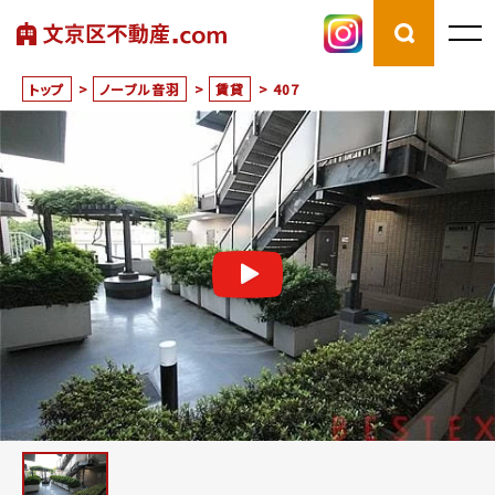
トップ
>
ノーブル音羽
>
賃貸
>
407