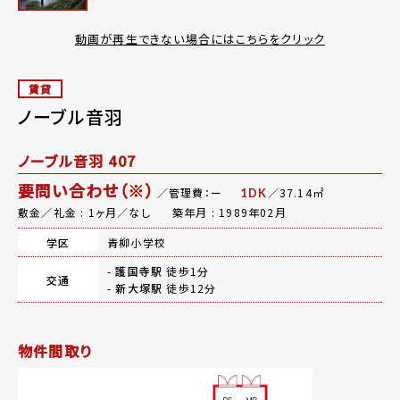
動画が再生できない場合にはこちらをクリック
賃貸
ノーブル音羽
ノーブル音羽 407
要問い合わせ（※）
／管理費：ー
／37.14㎡
1DK
敷金／礼金 : 1ヶ月／なし
築年月 : 1989年02月
学区
青柳小学校
-
護国寺駅
徒歩1分
交通
-
新大塚駅
徒歩12分
物件間取り