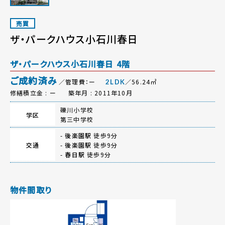
売買
ザ・パークハウス小石川春日
ザ・パークハウス小石川春日 4階
ご成約済み
／管理費：ー
／56.24㎡
2LDK
修繕積立金 : ー
築年月 : 2011年10月
礫川小学校
学区
第三中学校
-
後楽園駅
徒歩9分
交通
-
後楽園駅
徒歩9分
-
春日駅
徒歩9分
物件間取り