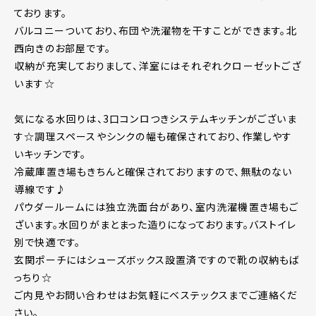
ております。
バルコニーついており、布団や洗濯物を干すことができます。北
西向きのお部屋です。
収納が充実しておりまして、洋室にはそれぞれクローゼットござ
います☆
気になる水回りは、3口コンロつきシステムキッチンがございま
す☆調理スペースやシンクの幅も確保されており、作業しやす
いキッチンです。
冷蔵庫置き場もきちんと確保されておりますので、無駄のない
導線です♪
パウダールームには独立洗面台があり、室内洗濯機置き場もご
ざいます。水回りがまとまった造りになっております。バストイレ
別で快適です。
玄関ポーチにはシューズボックス設置済ですので靴の収納もば
っちり☆
ご内見やお問い合わせはお気軽にベステックスまでご連絡くだ
さい。