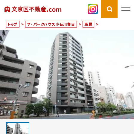
トップ
>
ザ・パークハウス小石川春日
>
売買
>