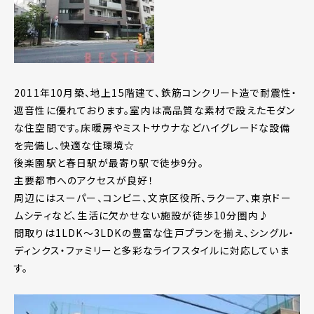
2011年10月築、地上15階建て、鉄筋コンクリート造で耐震性・
遮音性に優れております。室内は高品質な素材で設えたモダン
な住空間です。床暖房やミストサウナなどハイグレードな設備
を完備し、快適な住環境☆
後楽園駅と春日駅が最寄り駅で徒歩9分。
主要都市へのアクセスが良好！
周辺にはスーパー、コンビニ、文京区役所、ラクーア、東京ドー
ムシティなど、生活に欠かせない施設が徒歩10分圏内♪
間取りは1LDK～3LDKの豊富な住戸プランを揃え、シングル・
ディンクス・ファミリーと多彩なライフスタイルに対応していま
す。