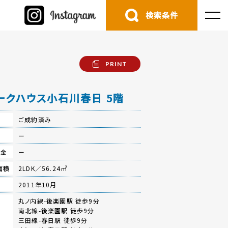
検索条件
PRINT
ークハウス小石川春日 5階
ご成約済み
費
ー
立金
ー
面積
2LDK／56.24㎡
月
2011年10月
丸ノ内線-
後楽園駅
徒歩9分
南北線-
後楽園駅
徒歩9分
三田線-
春日駅
徒歩9分