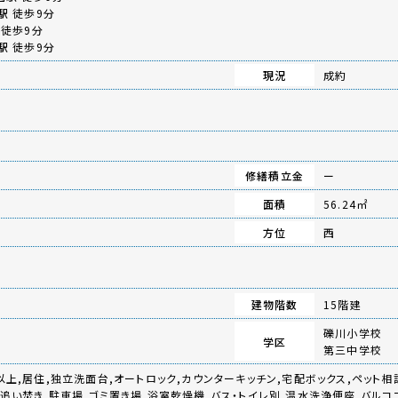
駅
徒歩9分
徒歩9分
駅
徒歩9分
現況
成約
修繕積立金
ー
面積
56.24㎡
方位
西
建物階数
15階建
礫川小学校
学区
第三中学校
以上,居住,独立洗面台,オートロック,カウンターキッチン,宅配ボックス,ペット相
追い焚き,駐車場,ゴミ置き場,浴室乾燥機,バス・トイレ別,温水洗浄便座,バルコ