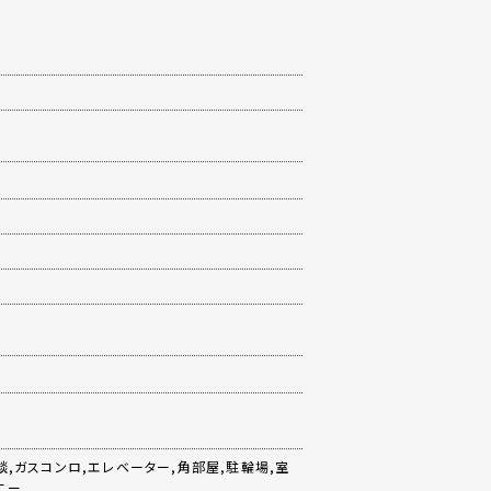
談,ガスコンロ,エレベーター,角部屋,駐輪場,室
ニー