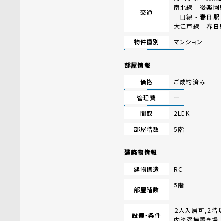
南北線 -
後楽園
交通
三田線 -
春日駅
大江戸線 -
春日
物件種別
マンション
部屋情報
価格
ご成約済み
管理費
ー
間取
2LDK
部屋階数
5階
建築物情報
建物構造
RC
5階
部屋階数
２人入居可,2階
設備・条件
内洗濯機置き場,