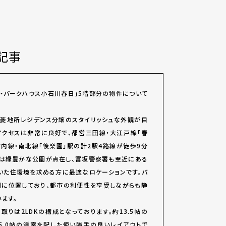
記事
・パークハウス小石川春日」5階部分の物件について
、三菱地所レジデンス分譲のスタイリッシュな外観が目
アクセスは非常に良好で、都営三田線・大江戸線「春
ノ内線・南北線「後楽園」駅の計2駅4路線が徒歩9分
には緑豊かな公園が点在し、富坂警察署も至近にある
いた住環境を求める方に最適なロケーションです。バ
側に位置しており、都市の利便性を享受しながらも静
ます。
間取りは2LDKの構成となっております。約13.5帖の
約5.0帖の洋室を配した使い勝手の良いレイアウトで