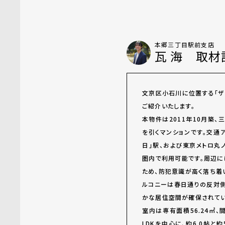
本郷三丁目駅前支店
瓦 海 取材
文京区小石川に位置する「ザ
ご紹介いたします。
本物件は2011年10月築
を引くマンションです。交通
日」駅、および東京メトロ丸
圏内で利用可能です。周辺
ため、防犯意識が高く落ち着
ルコニーは春日通りの反対
かな居住空間が確保されてい
室内は専有面積56.24㎡、
LDKを中心に、約6.0帖と