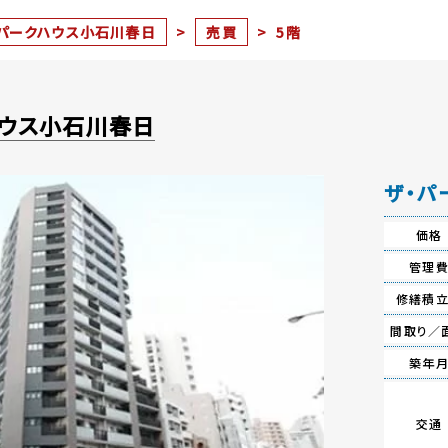
・パークハウス小石川春日
>
売買
>
5階
ハウス小石川春日
ザ・パ
価格
管理
修繕積
間取り／
築年
交通