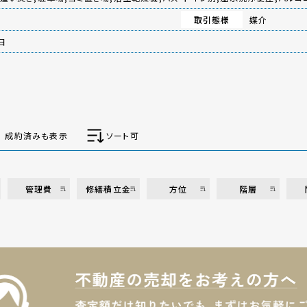
取引態様
媒介
日
成約済みも表示
ソート可
管理費
修繕積立金
方位
階層