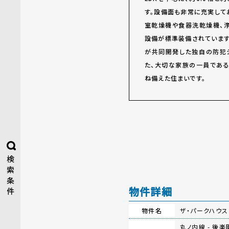
す。設備面も非常に充実して
室乾燥機や食器洗乾燥機、
設備が標準装備されています
が共同開発した独自の防犯
た、大切な家族の一員である
ね備えた住まいです。
検
索
条
物件詳細
件
物件名
ザ・パークハウス
丸ノ内線 -
後楽