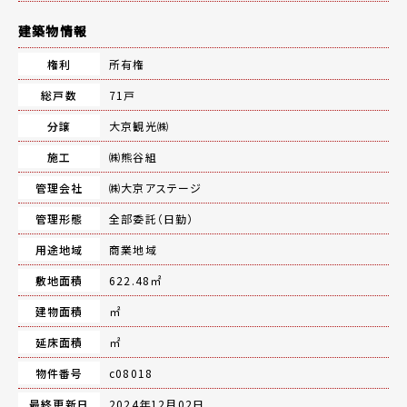
建築物情報
権利
所有権
総戸数
71戸
分譲
大京観光㈱
施工
㈱熊谷組
管理会社
㈱大京アステージ
管理形態
全部委託（日勤）
用途地域
商業地域
敷地面積
622.48㎡
建物面積
㎡
延床面積
㎡
物件番号
c08018
最終更新日
2024年12月02日