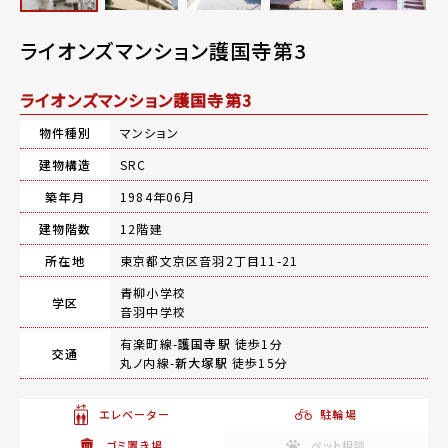
ライオンズマンション護国寺第3
ライオンズマンション護国寺第3
物件種別
マンション
建物構造
SRC
築年月
1984年06月
建物階数
12階建
所在地
東京都文京区音羽2丁目11-21
青柳小学校
学区
音羽中学校
有楽町線-
護国寺駅
徒歩1分
交通
丸ノ内線-
新大塚駅
徒歩15分
エレベーター
駐輪場
ゴミ置き場
ペット相談