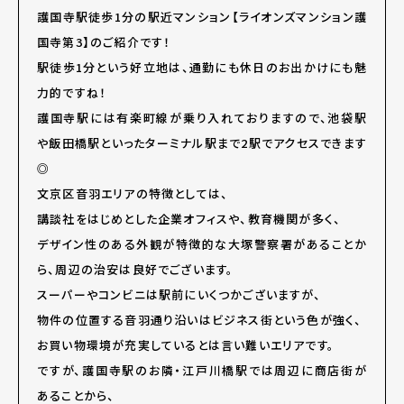
護国寺駅徒歩1分の駅近マンション【ライオンズマンション護
国寺第3】のご紹介です！
駅徒歩1分という好立地は、通勤にも休日のお出かけにも魅
力的ですね！
護国寺駅には有楽町線が乗り入れておりますので、池袋駅
や飯田橋駅といったターミナル駅まで2駅でアクセスできます
◎
文京区音羽エリアの特徴としては、
講談社をはじめとした企業オフィスや、教育機関が多く、
デザイン性のある外観が特徴的な大塚警察署があることか
ら、周辺の治安は良好でございます。
スーパーやコンビニは駅前にいくつかございますが、
物件の位置する音羽通り沿いはビジネス街という色が強く、
お買い物環境が充実しているとは言い難いエリアです。
ですが、護国寺駅のお隣・江戸川橋駅では周辺に商店街が
あることから、