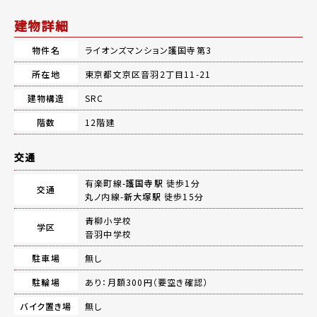
建物詳細
物件名
ライオンズマンション護国寺第3
所在地
東京都文京区音羽2丁目11-21
建物構造
SRC
階数
12階建
交通
有楽町線-
護国寺駅
徒歩1分
交通
丸ノ内線-
新大塚駅
徒歩15分
青柳小学校
学区
音羽中学校
駐車場
無し
駐輪場
あり：月額300円（要空き確認）
バイク置き場
無し