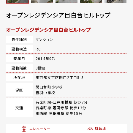
オープンレジデンシア目白台ヒルトップ
オープンレジデンシア目白台ヒルトップ
物件種別
マンション
建物構造
RC
築年月
2014年07月
建物階数
3階建
所在地
東京都文京区関口2丁目5-3
関口台町小学校
学区
音羽中学校
有楽町線-
江戸川橋駅
徒歩7分
交通
有楽町線-
護国寺駅
徒歩13分
東西線-
早稲田駅
徒歩15分
エレベーター
駐輪場