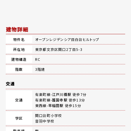
建物詳細
物件名
オープンレジデンシア目白台ヒルトップ
所在地
東京都文京区関口2丁目5-3
建物構造
RC
階数
3階建
交通
有楽町線-
江戸川橋駅
徒歩7分
交通
有楽町線-
護国寺駅
徒歩13分
東西線-
早稲田駅
徒歩15分
関口台町小学校
学区
音羽中学校
駐車場
無