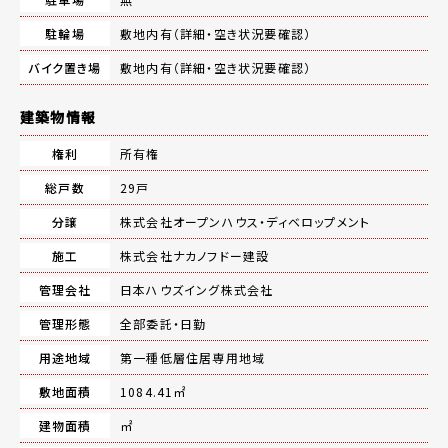
駐輪場
敷地内有（詳細・空き状況要確認）
バイク置き場
敷地内有（詳細・空き状況要確認）
建築物情報
権利
所有権
総戸数
29戸
分譲
株式会社オープンハウス・ディベロップメント
施工
株式会社ナカノフドー建設
管理会社
日本ハウズイング株式会社
管理形態
全部委託・日勤
用途地域
第一種低層住居専用地域
敷地面積
1084.41㎡
建物面積
㎡