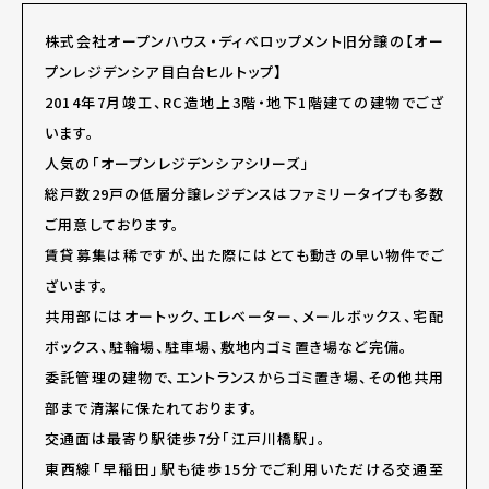
株式会社オープンハウス・ディベロップメント旧分譲の【オー
プンレジデンシア目白台ヒルトップ】
2014年7月竣工、RC造地上3階・地下1階建ての建物でござ
います。
人気の「オープンレジデンシアシリーズ」
総戸数29戸の低層分譲レジデンスはファミリータイプも多数
ご用意しております。
賃貸募集は稀ですが、出た際にはとても動きの早い物件でご
ざいます。
共用部にはオートック、エレベーター、メールボックス、宅配
ボックス、駐輪場、駐車場、敷地内ゴミ置き場など完備。
委託管理の建物で、エントランスからゴミ置き場、その他共用
部まで清潔に保たれております。
交通面は最寄り駅徒歩7分「江戸川橋駅」。
東西線「早稲田」駅も徒歩15分でご利用いただける交通至