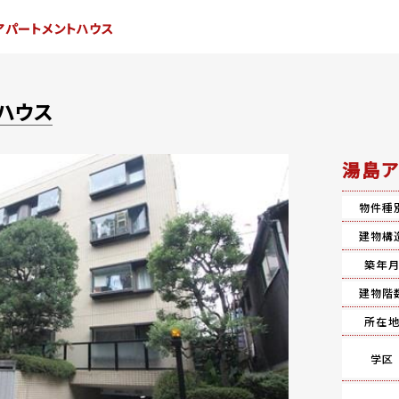
アパートメントハウス
ハウス
湯島ア
物件種
建物構
築年
建物階
所在
学区