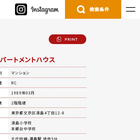
検索条件
PRINT
パートメントハウス
別
マンション
造
RC
月
1989年03月
数
2階階建
地
東京都文京区湯島4丁目12-8
湯島小学校
本郷台中学校
千代田線-
湯島駅
徒歩5分