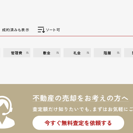
成約済みも表示
ソート可
管理費
敷金
礼金
階層