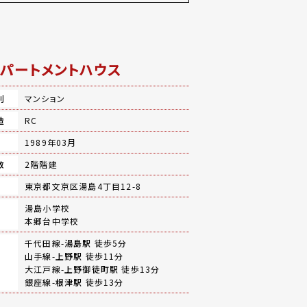
パートメントハウス
別
マンション
造
RC
月
1989年03月
数
2階階建
地
東京都文京区湯島4丁目12-8
湯島小学校
本郷台中学校
千代田線-
湯島駅
徒歩5分
山手線-
上野駅
徒歩11分
大江戸線-
上野御徒町駅
徒歩13分
銀座線-
根津駅
徒歩13分