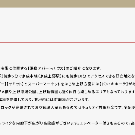
宅街に位置する【湯島アパートハウス】のご紹介になります。
駅）徒歩5分で京成本線（京成上野駅）にも徒歩10分でアクセスできる好立地とな
パー】【サミット】とスーパーマーケットをはじめ上野方面には【ドン・キホーテ】
アメ横や上野恩賜公園、上野動物園も近く休日も楽しめるエリアとなっております
車場を完備しており、敷地内には駐輪場がございます。
トロックが完備されており管理人室もあるのでセキュリティ対策万全です。宅配
ルライクな内廊下が広がり高級感がございます。エレベーター付きもあるので、