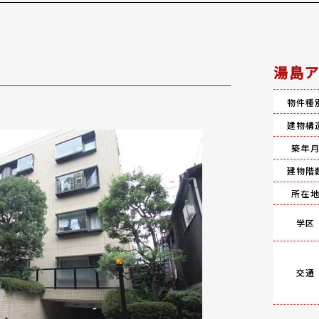
湯島ア
物件種
建物構
築年
建物階
所在
学区
交通