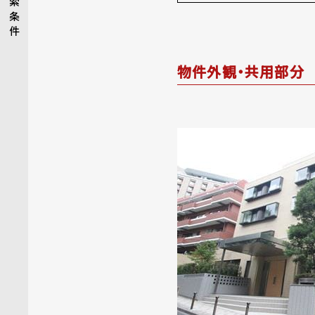
索
条
件
物件外観・共用部分