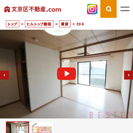
トップ
>
ヒルトップ動坂
>
賃貸
>
304