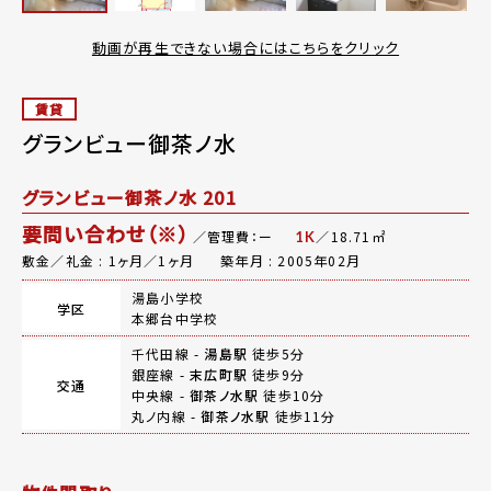
動画が再生できない場合にはこちらをクリック
賃貸
グランビュー御茶ノ水
グランビュー御茶ノ水 201
要問い合わせ（※）
／管理費：ー
／18.71㎡
1K
敷金／礼金 : 1ヶ月／1ヶ月
築年月 : 2005年02月
湯島小学校
学区
本郷台中学校
千代田線 -
湯島駅
徒歩5分
銀座線 -
末広町駅
徒歩9分
交通
中央線 -
御茶ノ水駅
徒歩10分
丸ノ内線 -
御茶ノ水駅
徒歩11分