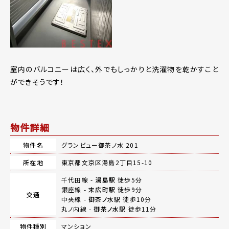
室内のバルコニーは広く、外でもしっかりと洗濯物を乾かすこと
ができそうです！
物件詳細
物件名
グランビュー御茶ノ水 201
所在地
東京都文京区湯島2丁目15-10
千代田線 -
湯島駅
徒歩5分
銀座線 -
末広町駅
徒歩9分
交通
中央線 -
御茶ノ水駅
徒歩10分
丸ノ内線 -
御茶ノ水駅
徒歩11分
物件種別
マンション