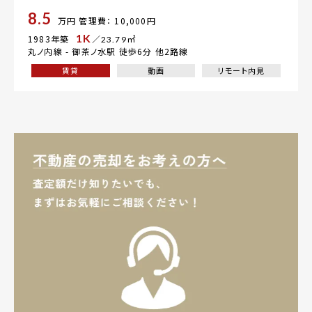
8.5
万円
管理費： 10,000円
1K
1983年築
／23.79㎡
丸ノ内線 -
御茶ノ水駅
徒歩6分 他2路線
賃貸
動画
リモート内見