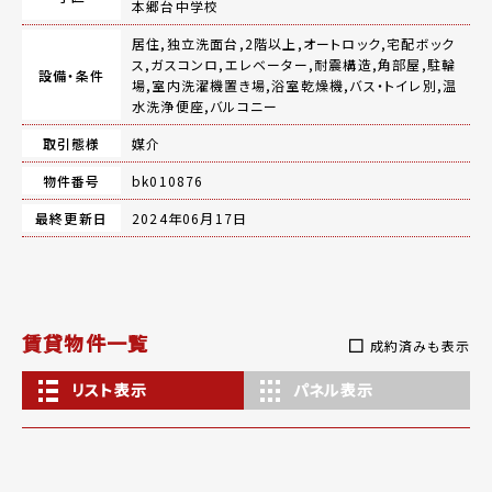
本郷台中学校
居住,独立洗面台,2階以上,オートロック,宅配ボック
ス,ガスコンロ,エレベーター,耐震構造,角部屋,駐輪
設備・条件
場,室内洗濯機置き場,浴室乾燥機,バス・トイレ別,温
水洗浄便座,バルコニー
取引態様
媒介
物件番号
bk010876
最終更新日
2024年06月17日
賃貸物件一覧
成約済みも表示
リスト表示
パネル表示