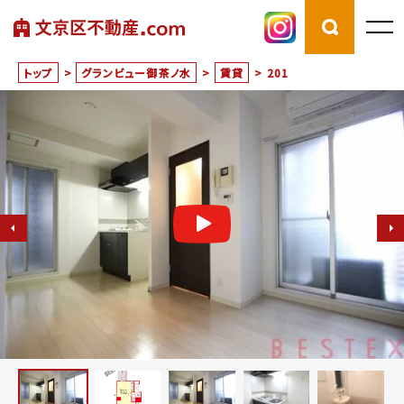
トップ
>
グランビュー御茶ノ水
>
賃貸
>
201