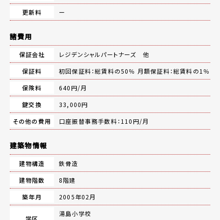
更新料
ー
諸費用
保証会社
レジデンシャルパートナーズ 他
保証料
初回保証料：総賃料の50％ 月額保証料：総賃料の1％
保険料
640円/月
鍵交換
33,000円
その他の費用
口座振替事務手数料：110円/月
建築物情報
建物構造
鉄骨造
建物階数
8階建
築年月
2005年02月
湯島小学校
学区