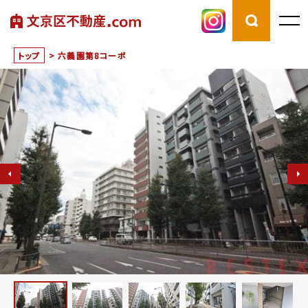
トップ
>
六義園第8コーポ