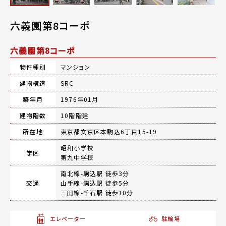
六義園第8コーポ
六義園第8コーポ
物件種別
マンション
建物構造
SRC
築年月
1976年01月
建物階数
10階階建
所在地
東京都文京区本駒込6丁目15-19
昭和小学校
学区
第九中学校
南北線-
駒込駅
徒歩3分
交通
山手線-
駒込駅
徒歩5分
三田線-
千石駅
徒歩10分
エレベーター
駐輪場