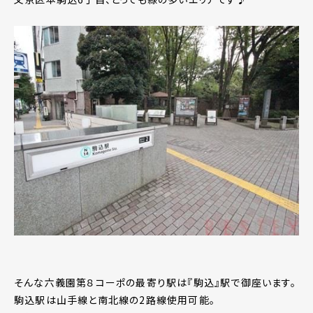
そんな六義園第８コーポの最寄り駅は『駒込』駅で御座います。
駒込駅は山手線と南北線の2路線使用可能。