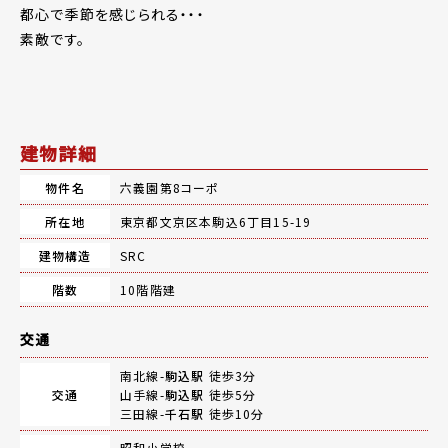
都心で季節を感じられる・・・
素敵です。
建物詳細
物件名
六義園第8コーポ
所在地
東京都文京区本駒込6丁目15-19
建物構造
SRC
階数
10階階建
交通
南北線-
駒込駅
徒歩3分
交通
山手線-
駒込駅
徒歩5分
三田線-
千石駅
徒歩10分
昭和小学校