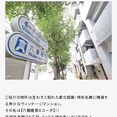
ご紹介の物件は言わずと知れた都立庭園・特別名勝に隣接す
る希少なヴィンテージマンション。
その名は【六義園第８コーポ】！！
文京区本駒込6丁目、とっても緑の多いエリアです♪