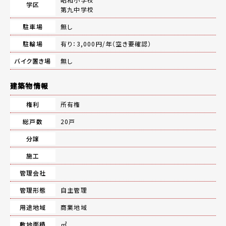
学区
第九中学校
駐車場
無し
駐輪場
有り：3,000円/年（空き要確認）
バイク置き場
無し
建築物情報
権利
所有権
総戸数
20戸
分譲
施工
管理会社
管理形態
自主管理
用途地域
商業地域
敷地面積
㎡