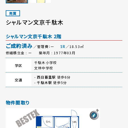
売買
シャルマン文京千駄木
シャルマン文京千駄木 2階
ご成約済み
／管理費：ー
／18.53㎡
1R
修繕積立金 : ー
築年月 : 1977年03月
千駄木小学校
学区
文林中学校
-
西日暮里駅
徒歩6分
交通
-
千駄木駅
徒歩5分
物件間取り