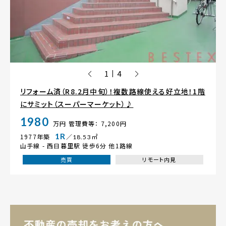
1
4
|
リフォーム済（R8.2月中旬）！複数路線使える好立地！1階
にサミット（スーパーマーケット）♪
1980
万円
管理費等： 7,200円
1R
1977年築
／18.53㎡
山手線 -
西日暮里駅
徒歩6分 他1路線
売買
リモート内見