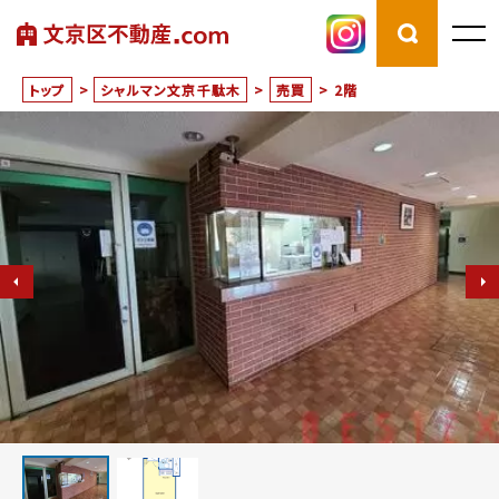
トップ
>
シャルマン文京千駄木
>
売買
>
2階