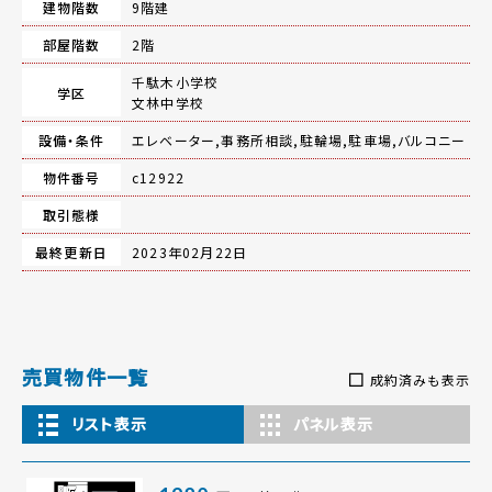
建物階数
9階建
部屋階数
2階
千駄木小学校
学区
文林中学校
設備・条件
エレベーター,事務所相談,駐輪場,駐車場,バルコニー
物件番号
c12922
取引態様
最終更新日
2023年02月22日
売買物件一覧
成約済みも表示
リスト表示
パネル表示