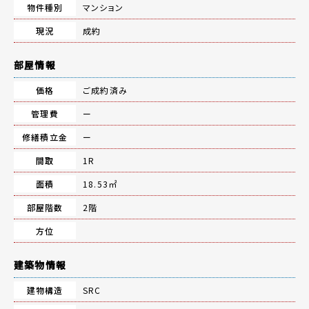
物件種別
マンション
現況
成約
部屋情報
価格
ご成約済み
管理費
ー
修繕積立金
ー
間取
1R
面積
18.53㎡
部屋階数
2階
方位
建築物情報
建物構造
SRC