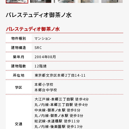
パレステュディオ御茶ノ水
パレステュディオ御茶ノ水
物件種別
マンション
建物構造
SRC
築年月
2004年08月
建物階数
12階建
所在地
東京都文京区本郷2丁目14-11
本郷小学校
学区
本郷台中学校
大江戸線-
本郷三丁目駅
徒歩4分
丸ノ内線-
本郷三丁目駅
徒歩4分
中央線-
御茶ノ水駅
徒歩8分
丸ノ内線-
御茶ノ水駅
徒歩8分
総武線-
水道橋駅
徒歩11分
交通
丸ノ内線-
後楽園駅
徒歩13分