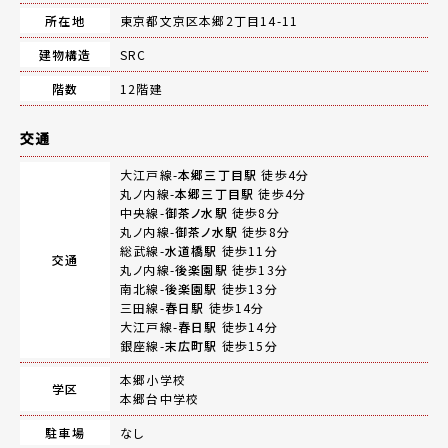
所在地
東京都文京区本郷2丁目14-11
建物構造
SRC
階数
12階建
交通
大江戸線-
本郷三丁目駅
徒歩4分
丸ノ内線-
本郷三丁目駅
徒歩4分
中央線-
御茶ノ水駅
徒歩8分
丸ノ内線-
御茶ノ水駅
徒歩8分
総武線-
水道橋駅
徒歩11分
交通
丸ノ内線-
後楽園駅
徒歩13分
南北線-
後楽園駅
徒歩13分
三田線-
春日駅
徒歩14分
大江戸線-
春日駅
徒歩14分
銀座線-
末広町駅
徒歩15分
本郷小学校
学区
本郷台中学校
駐車場
なし