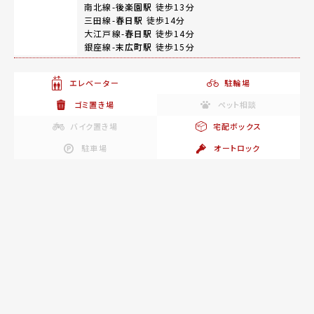
南北線-
後楽園駅
徒歩13分
三田線-
春日駅
徒歩14分
大江戸線-
春日駅
徒歩14分
銀座線-
末広町駅
徒歩15分
エレベーター
駐輪場
ゴミ置き場
ペット相談
バイク置き場
宅配ボックス
駐車場
オートロック