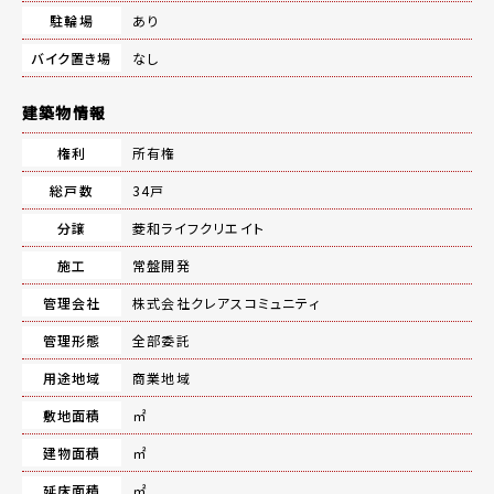
駐輪場
あり
バイク置き場
なし
建築物情報
権利
所有権
総戸数
34戸
分譲
菱和ライフクリエイト
施工
常盤開発
管理会社
株式会社クレアスコミュニティ
管理形態
全部委託
用途地域
商業地域
敷地面積
㎡
建物面積
㎡
延床面積
㎡