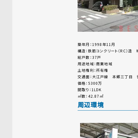
築年月：1998年11月
構造：鉄筋コンクリート（RC）造 
総戸数：37戸
用途地域：商業地域
土地権利：所有権
交通面：大江戸線 本郷三丁目 
価格：5300万
間取り：1LDK
㎡数：42.87㎡
周辺環境