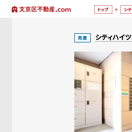
トップ
>
シ
シティハイ
売買