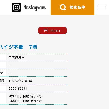
検索条件
PRINT
ハイツ本郷 7階
ご成約済み
費
ー
立金
ー
面積
1LDK／42.87㎡
月
2000年11月
-
本郷三丁目駅
徒歩2分
-
本郷三丁目駅
徒歩4分