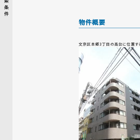
索
条
件
物件概要
文京区本郷3丁目の高台に位置す