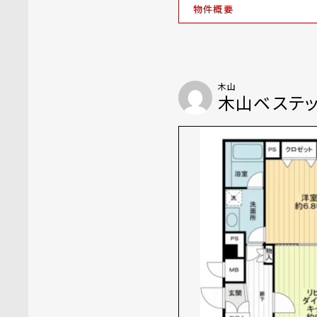
物件概要
木山
木山ベステ