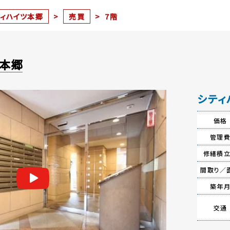
ティハイツ本郷
>
売買
>
7階
ツ本郷
シティ
価格
管理
修繕積
間取り／
築年
交通