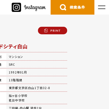
検索条件
PRINT
ドシティ白山
別
マンション
造
SRC
月
1992年01月
数
13階階建
地
東京都文京区白山1丁目32-8
指ヶ谷小学校
茗台中学校
三田線-
白山駅
徒歩1分