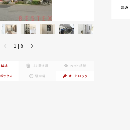
交通
1 | 8
駐輪場
ゴミ置き場
ペット相談
ボックス
駐車場
オートロック