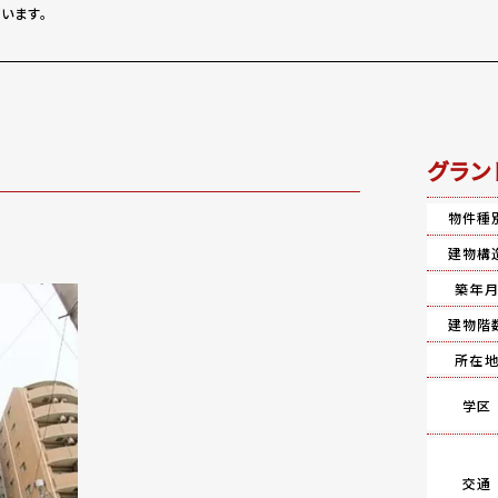
います。
グラン
物件種
建物構
築年
建物階
所在
学区
交通