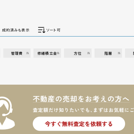
成約済みも表示
ソート可
管理費
修繕積立金
方位
階層