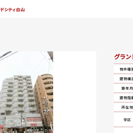
ンドシティ白山
グラン
物件種
建物構
築年
建物階
所在
学区