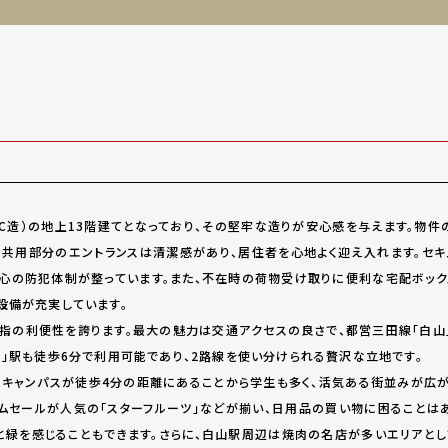
RC造）の地上13階建てとなっており、その堅牢な造りが安心感を与えます。物
。共用部分のエントランスは清潔感があり、居住者を心地よく迎え入れます。セキ
心の防犯体制が整っています。また、不在時の荷物受け取りに便利な宅配ボック
設備が充実しています。
指の利便性を誇ります。最大の魅力は交通アクセスの良さで、都営三田線「白山」
込」駅も徒歩6分で利用可能であり、2路線を使い分けられる贅沢な立地です。
キャンパスが徒歩4分の距離にあることから学生も多く、活気ある街並みが広が
イムセールが人気の「スターフルーツ」などが揃い、日用品の買い物に困ることは
と緑を感じることもできます。さらに、白山駅周辺は焼肉の名店が多いエリアとし