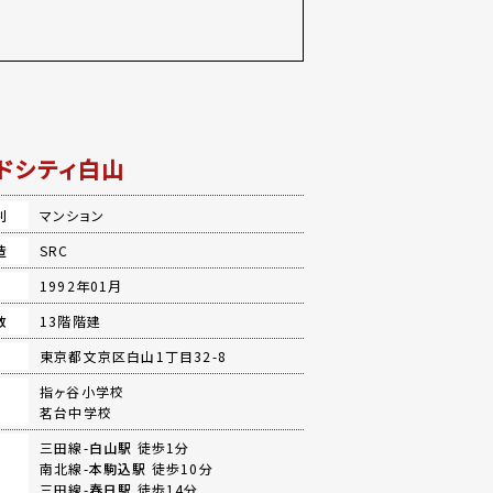
ドシティ白山
別
マンション
造
SRC
月
1992年01月
数
13階階建
地
東京都文京区白山1丁目32-8
指ヶ谷小学校
茗台中学校
三田線-
白山駅
徒歩1分
南北線-
本駒込駅
徒歩10分
三田線-
春日駅
徒歩14分