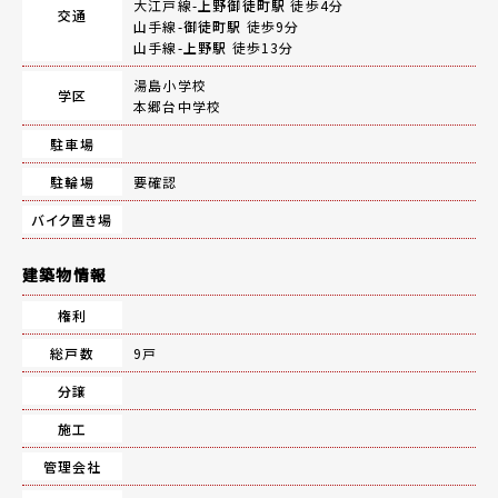
大江戸線-
上野御徒町駅
徒歩4分
交通
山手線-
御徒町駅
徒歩9分
山手線-
上野駅
徒歩13分
湯島小学校
学区
本郷台中学校
駐車場
駐輪場
要確認
バイク置き場
建築物情報
権利
総戸数
9戸
分譲
施工
管理会社