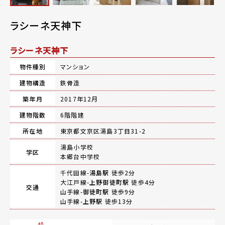
ラシーネ天神下
ラシーネ天神下
物件種別
マンション
建物構造
鉄骨造
築年月
2017年12月
建物階数
6階階建
所在地
東京都文京区湯島3丁目31-2
湯島小学校
学区
本郷台中学校
千代田線-
湯島駅
徒歩2分
大江戸線-
上野御徒町駅
徒歩4分
交通
山手線-
御徒町駅
徒歩9分
山手線-
上野駅
徒歩13分