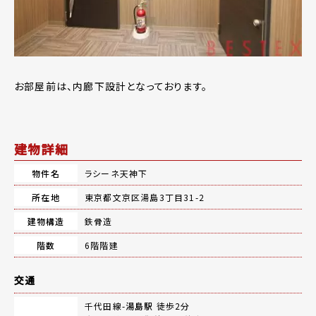
お部屋前は、内廊下設計となっております。
建物詳細
物件名
ラシーネ天神下
所在地
東京都文京区湯島3丁目31-2
建物構造
鉄骨造
階数
6階階建
交通
千代田線-
湯島駅
徒歩2分