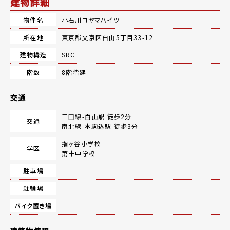
建物詳細
物件名
小石川コヤマハイツ
所在地
東京都文京区白山5丁目33-12
建物構造
SRC
階数
8階階建
交通
三田線-
白山駅
徒歩2分
交通
南北線-
本駒込駅
徒歩3分
指ヶ谷小学校
学区
第十中学校
駐車場
駐輪場
バイク置き場