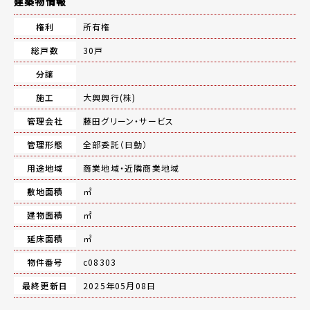
建築物情報
権利
所有権
総戸数
30戸
分譲
施工
大興興行(株)
管理会社
藤田グリーン・サービス
管理形態
全部委託（日勤）
用途地域
商業地域・近隣商業地域
敷地面積
㎡
建物面積
㎡
延床面積
㎡
物件番号
c08303
最終更新日
2025年05月08日