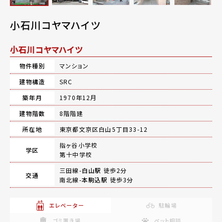
小石川コヤマハイツ
小石川コヤマハイツ
物件種別
マンション
建物構造
SRC
築年月
1970年12月
建物階数
8階階建
所在地
東京都文京区白山5丁目33-12
指ヶ谷小学校
学区
第十中学校
三田線-
白山駅
徒歩2分
交通
南北線-
本駒込駅
徒歩3分
エレベーター
駐輪場
ゴミ置き場
ペット相談