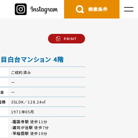
検索条件
PRINT
目白台マンション 4階
ご成約済み
費
ー
立金
ー
面積
3SLDK／128.24㎡
月
1971年05月
-
護国寺駅
徒歩11分
-
雑司が谷駅
徒歩7分
-
早稲田駅
徒歩10分