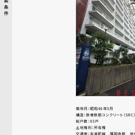
索
条
件
築年月：昭和46年5月
構造：鉄骨鉄筋コンクリート（SRC
総戸数：65戸
土地権利：所有権
交通面：有楽町線 護国寺駅 徒