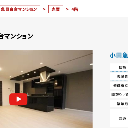
田急目白台マンション
>
売買
>
4階
台マンション
小田急
価格
管理
修繕積
間取り／
築年
交通