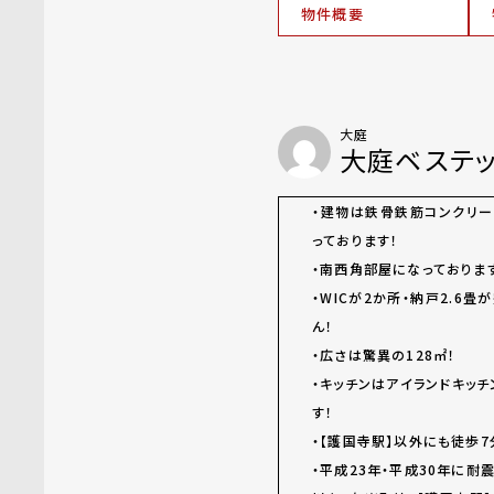
物件概要
大庭
大庭ベステ
・建物は鉄骨鉄筋コンクリ
っております！
・南西角部屋になっておりま
・WICが2か所・納戸2.6
ん！
・広さは驚異の128㎡！
・キッチンはアイランドキッ
す！
・【護国寺駅】以外にも徒歩
・平成23年・平成30年に