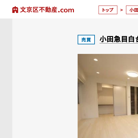
トップ
>
小
小田急目白
売買