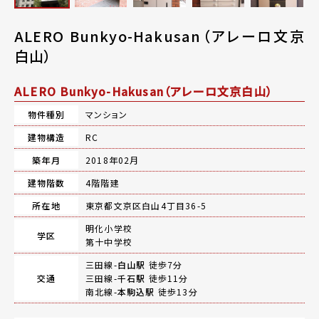
ALERO Bunkyo-Hakusan（アレーロ文京
白山）
ALERO Bunkyo-Hakusan（アレーロ文京白山）
物件種別
マンション
建物構造
RC
築年月
2018年02月
建物階数
4階階建
所在地
東京都文京区白山4丁目36-5
明化小学校
学区
第十中学校
三田線-
白山駅
徒歩7分
交通
三田線-
千石駅
徒歩11分
南北線-
本駒込駅
徒歩13分