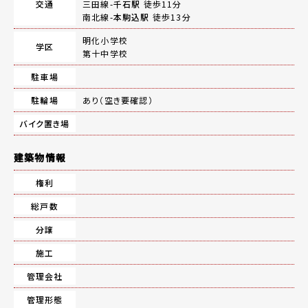
交通
三田線-
千石駅
徒歩11分
南北線-
本駒込駅
徒歩13分
明化小学校
学区
第十中学校
駐車場
駐輪場
あり（空き要確認）
バイク置き場
建築物情報
権利
総戸数
分譲
施工
管理会社
管理形態