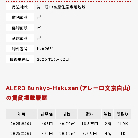
用途地域
第一種中高層住居専用地域
敷地面積
㎡
建物面積
㎡
延床面積
㎡
物件番号
bk02651
最終更新日
2025年10月02日
ALERO Bunkyo-Hakusan（アレーロ文京白山）
の賃貸掲載履歴
年月
㎡単価
㎡数
賃料
階数
間取り
2025年10月
405円
40.70㎡
16.5万円
2階
1LDK
2025年06月
470円
20.62㎡
9.7万円
4階
1K