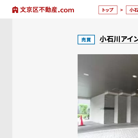
トップ
>
小
小石川アイ
売買