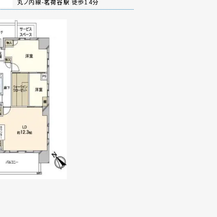
丸ノ内線-
茗荷谷駅
徒歩14分