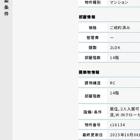
索
物件種別
マンション
条
件
部屋情報
価格
ご成約済み
管理費
ー
間取
2LDK
部屋階数
14階
建築物情報
建物構造
RC
14階
部屋階数
居住,２人入居可
設備・条件
造,W.INクロ
物件番号
c16134
最終更新日
2025年10月06