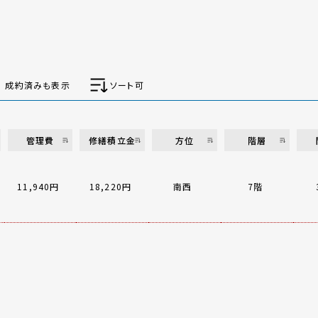
成約済みも表示
ソート可
管理費
修繕積立金
方位
階層
11,940円
18,220円
南西
7階