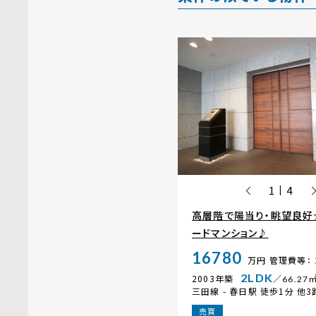
1
4
|
高層階で陽当り・眺望良好
ードマンション♪
16780
万円
管理費等： 
2LDK
2003年築
／66.27
三田線 -
春日駅
徒歩1分 他3
売買