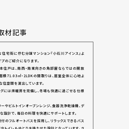
取材記事
な住宅街に佇む分譲マンション『小石川アインス』よ
Kタイプのご紹介になります。
る本住戸は、南西・南東向きの角部屋ならではの開放
積71.03㎡・2LDKの間取りは、居室全体に心地よ
な住空間を演出しています。
ニングには床暖房を完備し、冬場も快適に過ごせる仕様
ターやビルトインオーブンレンジ、食器洗浄乾燥機、デ
な設計で、毎日の料理を快適にサポートします。
付のフルオートバスを採用し、リラックスできるバス
室やトイレもゆとりを持たせた設計となっています。さ