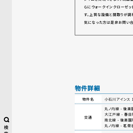
らにウォークインクローゼッ
す。上質な設備と間取りが調
気になった方は是非お問い合
物件詳細
物件名
小石川アインス 
丸ノ内線 -
後楽
大江戸線 -
春日
交通
南北線 -
後楽園
丸ノ内線 -
茗荷
検