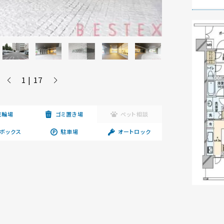
1 | 17
駐輪場
ゴミ置き場
ペット相談
ボックス
駐車場
オートロック