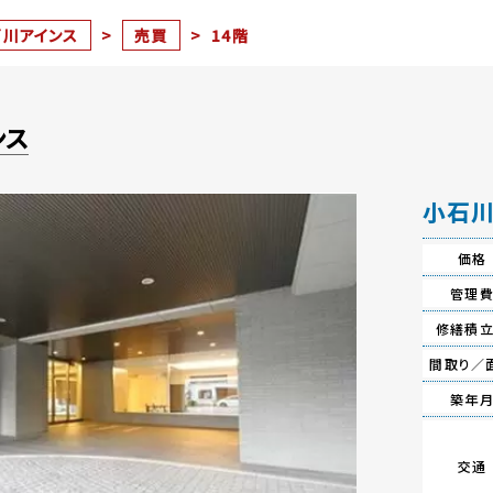
石川アインス
>
売買
>
14階
ンス
小石川
価格
管理
修繕積
間取り／
築年
交通