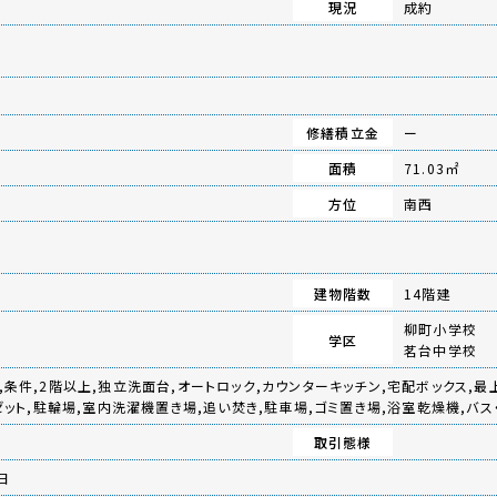
現況
成約
修繕積立金
ー
面積
71.03㎡
方位
南西
建物階数
14階建
柳町小学校
学区
茗台中学校
,条件,2階以上,独立洗面台,オートロック,カウンターキッチン,宅配ボックス,最
ーゼット,駐輪場,室内洗濯機置き場,追い焚き,駐車場,ゴミ置き場,浴室乾燥機,バ
取引態様
日