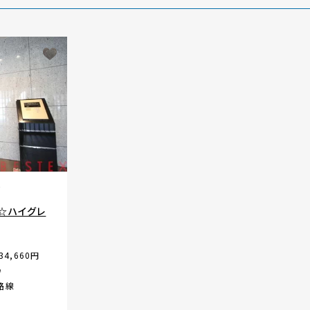
☆ハイグレ
34,660円
㎡
路線