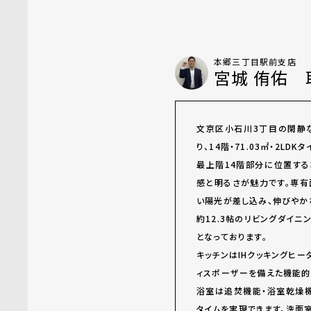
本郷三丁目駅前支店
宮城 侑佑 
文京区小石川3丁目の閑静
り、14階・71.03㎡・2LD
最上階14階部分に位置す
感と明るさが魅力です。専有面
い陽光が差し込み、伸びやか
約12.3帖のリビングダイ
となっております。
キッチンはIHクッキングヒー
ィスポーザーを備えた機能的
浴室は追焚機能・浴室乾燥機
タイムを実現できます。洗面