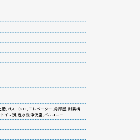
上階,ガスコンロ,エレベーター,角部屋,耐震構
ス・トイレ別,温水洗浄便座,バルコニー