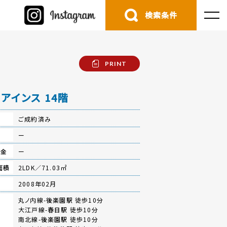
検索条件
PRINT
アインス 14階
ご成約済み
費
ー
立金
ー
面積
2LDK／71.03㎡
月
2008年02月
丸ノ内線-
後楽園駅
徒歩10分
大江戸線-
春日駅
徒歩10分
南北線-
後楽園駅
徒歩10分