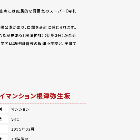
交差点には庶民的な雰囲気のスーパー【赤札
賜公園があり、自然を身近に感じられます。
れた歴史ある【根津神社】（徒歩3分）が至近
。学区は幼稚園併設の根津小学校と、子育て
イマンション根津弥生坂
別
マンション
造
SRC
月
1995年03月
数
13階階建