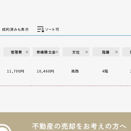
成約済みも表示
ソート可
管理費
修繕積立金
方位
階層
11,700円
10,460円
南西
4階