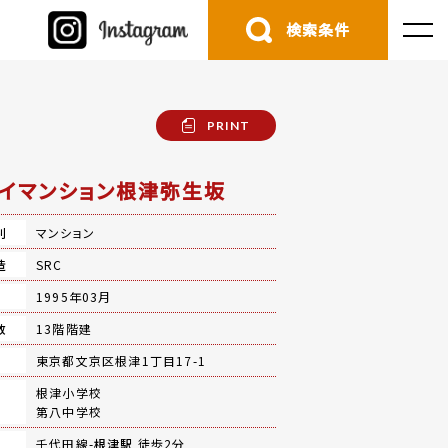
検索条件
PRINT
イマンション根津弥生坂
別
マンション
造
SRC
月
1995年03月
数
13階階建
地
東京都文京区根津1丁目17-1
根津小学校
第八中学校
千代田線-
根津駅
徒歩2分