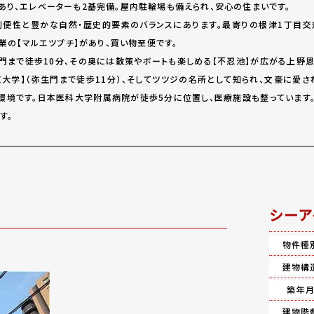
あり、エレベーターも2基完備。屋内駐輪場も備えられ、安心の住まいです。
利便性と豊かな自然・歴史的要素のバランスにあります。最寄りの根津1丁目
営業の【マルエツプチ】があり、買い物至便です。
門まで徒歩10分、その奥には散策やボートも楽しめる【不忍池】が広がる上野恩
大学】（弥生門まで徒歩11分）、そしてツツジの名所として知られ、文豪に愛さ
環境です。日本医科大学附属病院が徒歩5分に位置し、医療施設も整っています
す。
シーア
物件種
建物構
築年
建物階