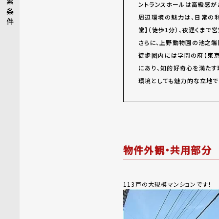
索
ントランスホールは高級感が
条
周辺環境の魅力は、日常の
件
堂】（徒歩1分）、夜遅くまで
さらに、上野動物園の池之端
徒歩圏内には学問の府【東京
にあり、知的好奇心を満たす
環境としても魅力的な立地で
物件外観・共用部分
113戸の大規模マンションです！