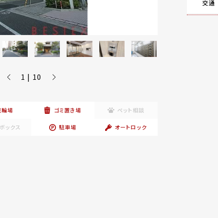
交通
1 | 10
駐輪場
ゴミ置き場
ペット相談
ボックス
駐車場
オートロック