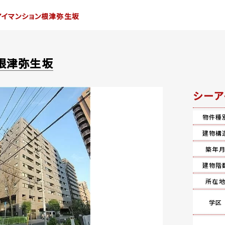
アイマンション根津弥生坂
根津弥生坂
シーア
物件種
建物構
築年
建物階
所在
学区