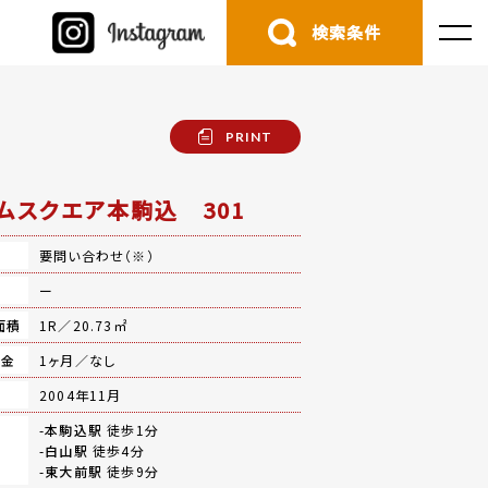
検索条件
PRINT
ムスクエア本駒込 301
要問い合わせ（※）
費
ー
面積
1R／20.73㎡
礼金
1ヶ月／なし
月
2004年11月
-
本駒込駅
徒歩1分
-
白山駅
徒歩4分
-
東大前駅
徒歩9分