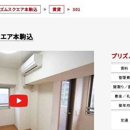
リズムスクエア本駒込
>
賃貸
>
301
クエア本駒込
プリズ
賃料
管理
間取り／
敷金／
築年
交通