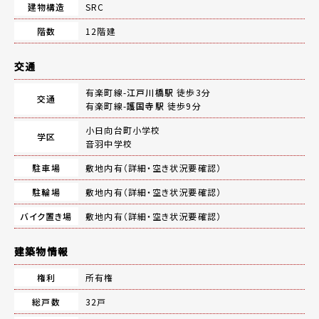
建物構造
SRC
階数
12階建
交通
有楽町線-
江戸川橋駅
徒歩3分
交通
有楽町線-
護国寺駅
徒歩9分
小日向台町小学校
学区
音羽中学校
駐車場
敷地内有（詳細・空き状況要確認）
駐輪場
敷地内有（詳細・空き状況要確認）
バイク置き場
敷地内有（詳細・空き状況要確認）
建築物情報
権利
所有権
総戸数
32戸