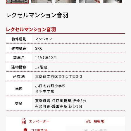
レクセルマンション音羽
レクセルマンション音羽
物件種別
マンション
建物構造
SRC
築年月
1997年02月
建物階数
12階建
所在地
東京都文京区音羽1丁目3-2
小日向台町小学校
学区
音羽中学校
有楽町線-
江戸川橋駅
徒歩3分
交通
有楽町線-
護国寺駅
徒歩9分
エレベーター
駐輪場
ゴミ置き場
ペット相談