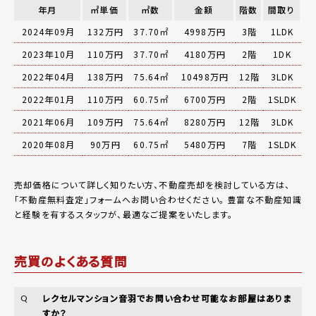
年月
㎡単価
㎡数
金額
階数
間取り
2024年09月
132万円
37.70㎡
4998万円
3階
1LDK
2023年10月
110万円
37.70㎡
4180万円
2階
1DK
2022年04月
138万円
75.64㎡
10498万円
12階
3LDK
2022年01月
110万円
60.75㎡
6700万円
2階
1SLDK
2021年06月
109万円
75.64㎡
8280万円
12階
3LDK
2020年08月
90万円
60.75㎡
5480万円
7階
1SLDK
売却価格について詳しく知りたい方、不動産売却を検討している方は、
「
不動産無料査定
」フォームへお問い合わせください。
豊富な不動産知識
と経験を有するスタッフが、最適なご提案をいたします。
売買のよくある質問
レクセルマンション音羽でお問い合わせ可能なお部屋はありま
Q
すか？