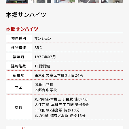
本郷サンハイツ
本郷サンハイツ
物件種別
マンション
建物構造
SRC
築年月
1977年07月
建物階数
11階階建
所在地
東京都文京区本郷3丁目24-6
湯島小学校
学区
本郷台中学校
丸ノ内線-
本郷三丁目駅
徒歩7分
大江戸線-
本郷三丁目駅
徒歩5分
交通
千代田線-
湯島駅
徒歩10分
丸ノ内線-
御茶ノ水駅
徒歩13分