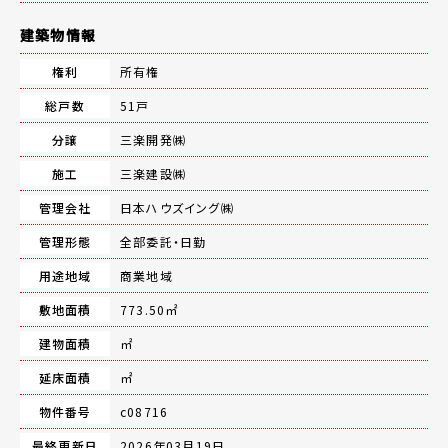
建築物情報
権利
所有権
総戸数
51戸
分譲
三楽開発㈱
施工
三楽建設㈱
管理会社
日本ハウズイング㈱
管理形態
全部委託・日勤
用途地域
商業地域
敷地面積
773.50㎡
建物面積
㎡
延床面積
㎡
物件番号
c08716
最終更新日
2026年03月19日