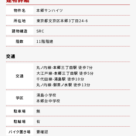
物件名
本郷サンハイツ
所在地
東京都文京区本郷3丁目24-6
建物構造
SRC
階数
11階階建
交通
丸ノ内線-
本郷三丁目駅
徒歩7分
大江戸線-
本郷三丁目駅
徒歩5分
交通
千代田線-
湯島駅
徒歩10分
丸ノ内線-
御茶ノ水駅
徒歩13分
湯島小学校
学区
本郷台中学校
駐車場
無
駐輪場
有
バイク置き場
要確認