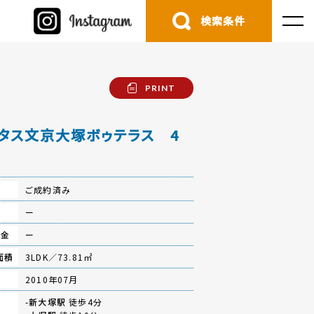
検索条件
PRINT
タス文京大塚ボゥテラス 4
ご成約済み
費
ー
立金
ー
面積
3LDK／73.81㎡
月
2010年07月
-
新大塚駅
徒歩4分