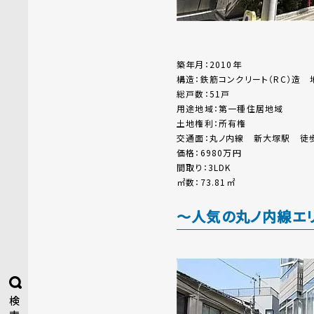
築年月：2010年
構造：鉄筋コンクリート（RC）造 
総戸数：51戸
用途地域：第一種住居地域
土地権利：所有権
交通面：丸ノ内線 新大塚駅 徒
価格：6980万円
間取り：3LDK
㎡数：73.81㎡
～人気の丸ノ内線エ
検