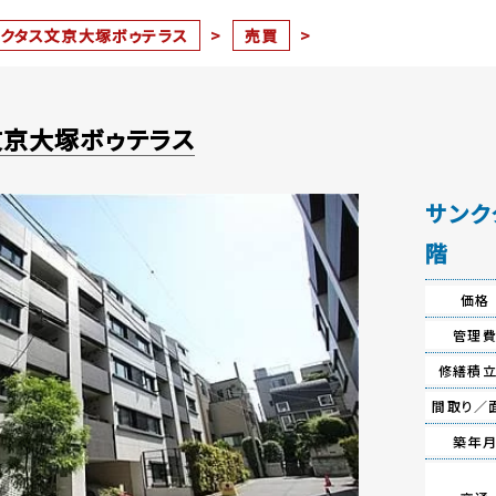
ンクタス文京大塚ボゥテラス
>
売買
>
文京大塚ボゥテラス
サンク
階
価格
管理
修繕積
間取り／
築年