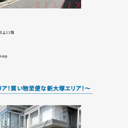
地上11階
歩4分
リア！買い物至便な新大塚エリア！～