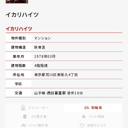
イカリハイツ
イカリハイツ
物件種別
マンション
建物構造
鉄骨造
築年月
1978年03月
建物階数
4階階建
所在地
東京都荒川区東尾久4丁目
学区
交通
山手線-
西日暮里駅
徒歩16分
エレベーター
駐輪場
ゴミ置き場
ペット相談
バイク置き場
宅配ボックス