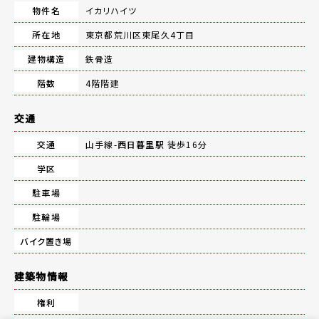
物件名
イカリハイツ
所在地
東京都荒川区東尾久4丁目
建物構造
鉄骨造
階数
4階階建
交通
交通
山手線-
西日暮里駅
徒歩16分
学区
駐車場
駐輪場
バイク置き場
建築物情報
権利