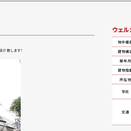
ウェル
物件種
紹介致します！
建物構
築年
建物階
所在
学区
交通