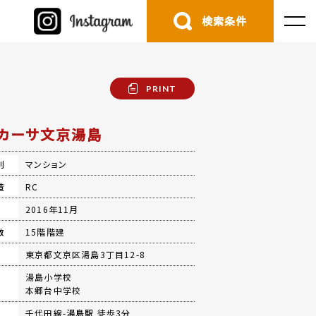
検索条件
PRINT
カーサ文京湯島
別
マンション
造
RC
月
2016年11月
数
15階階建
地
東京都文京区湯島3丁目12-8
湯島小学校
本郷台中学校
千代田線-
湯島駅
徒歩3分