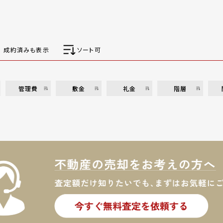
成約済みも表示
ソート可
管理費
敷金
礼金
階層