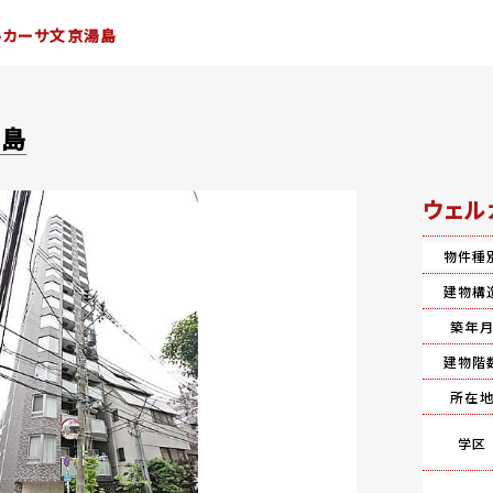
ルカーサ文京湯島
湯島
ウェル
物件種
建物構
築年
建物階
所在
学区