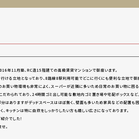
016年11月築、RC造15階建ての高級賃貸マンションで御座います。
行ける立地となっており、8路線8駅利用可能でどこに行くにも便利な立地で御
のお買い物環境も非常によく、スーパーが近隣に多いため日常のお買い物に困
こだわられており、24時間ゴミ出し可能な敷地内ゴミ置き場や宅配ボックスなど
分はありますがデッドスペースはほぼ無く、壁面も多いため家具などの配置も困
く、キッチンは特に自炊をしっかりしたい方も嬉しい広さになっております。
ご紹介でした！
ませ。