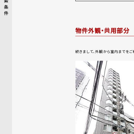
索
条
件
物件外観・共用部分
続きまして、外観から室内までをご