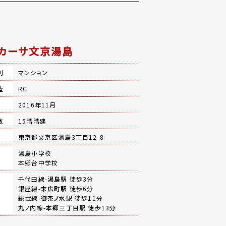
カーサ文京湯島
別
マンション
造
RC
月
2016年11月
数
15階階建
地
東京都文京区湯島3丁目12-8
湯島小学校
本郷台中学校
千代田線-
湯島駅
徒歩3分
銀座線-
末広町駅
徒歩6分
総武線-
御茶ノ水駅
徒歩11分
丸ノ内線-
本郷三丁目駅
徒歩13分