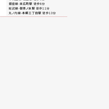
銀座線-
末広町駅
徒歩6分
総武線-
御茶ノ水駅
徒歩11分
丸ノ内線-
本郷三丁目駅
徒歩13分