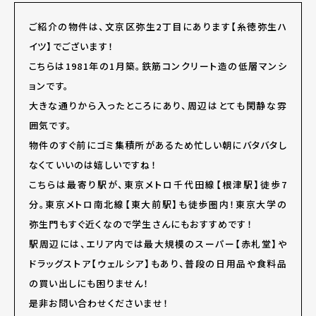
ご紹介の物件は、文京区弥生2丁目にあります【糸徳弥生ハ
イツ】でございます！
こちらは1981年の1月築。鉄筋コンクリート造の低層マンシ
ョンです。
大きな通りから入ったところにあり、周辺はとても閑静な雰
囲気です。
物件のすぐ前にゴミ集積所があるため忙しい朝にバタバタし
なくていいのは嬉しいですね！
こちらは最寄り駅が、東京メトロ千代田線【根津駅】徒歩7
分。東京メトロ南北線【東大前駅】も徒歩圏内！東京大学の
弥生門もすぐ近くなので学生さんにもおすすめです！
駅周辺には、エリア内では最大規模のスーパー【赤札堂】や
ドラッグストア【ウェルシア】もあり、普段の日用品や食料品
の買い出しにも困りません！
是非お問い合わせくださいませ！