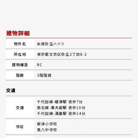
建物詳細
物件名
糸徳弥生ハイツ
所在地
東京都文京区弥生2丁目8-2
建物構造
RC
階数
3階階建
交通
千代田線-
根津駅
徒歩7分
交通
南北線-
東大前駅
徒歩10分
千代田線-
湯島駅
徒歩14分
根津小学校
学区
第八中学校