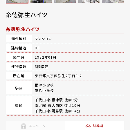
糸徳弥生ハイツ
糸徳弥生ハイツ
物件種別
マンション
建物構造
RC
築年月
1982年01月
建物階数
3階階建
所在地
東京都文京区弥生2丁目8-2
根津小学校
学区
第八中学校
千代田線-
根津駅
徒歩7分
交通
南北線-
東大前駅
徒歩10分
千代田線-
湯島駅
徒歩14分
エレベーター
駐輪場