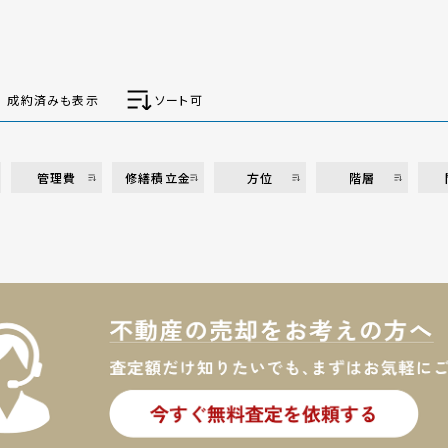
成約済みも表示
ソート可
管理費
修繕積立金
方位
階層