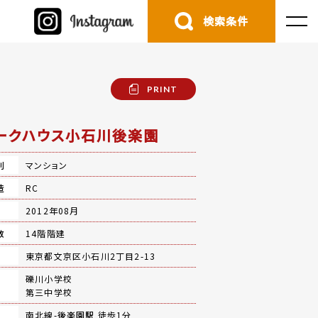
検索条件
PRINT
ークハウス小石川後楽園
別
マンション
造
RC
月
2012年08月
数
14階階建
地
東京都文京区小石川2丁目2-13
礫川小学校
第三中学校
南北線-
後楽園駅
徒歩1分