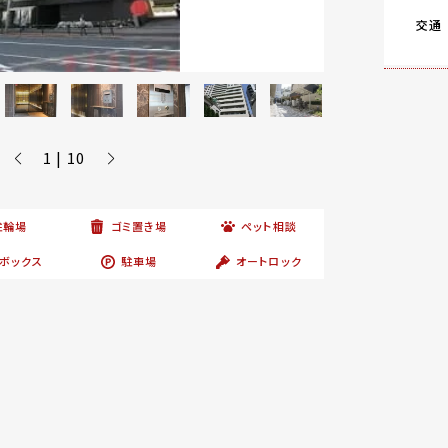
交通
1 | 10
駐輪場
ゴミ置き場
ペット相談
ボックス
駐車場
オートロック