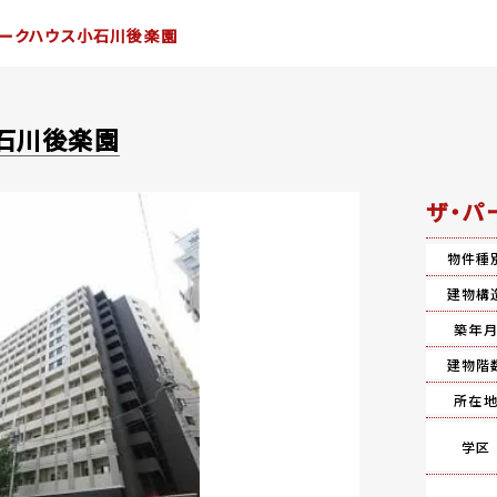
パークハウス小石川後楽園
石川後楽園
ザ・パ
物件種
建物構
築年
建物階
所在
学区