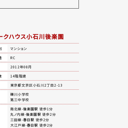
ークハウス小石川後楽園
別
マンション
造
RC
月
2012年08月
数
14階階建
地
東京都文京区小石川2丁目2-13
礫川小学校
第三中学校
南北線-
後楽園駅
徒歩1分
丸ノ内線-
後楽園駅
徒歩2分
三田線-
春日駅
徒歩2分
大江戸線-
春日駅
徒歩2分