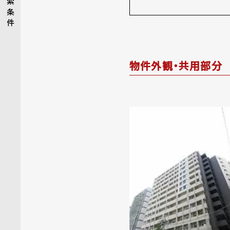
索
条
件
物件外観・共用部分