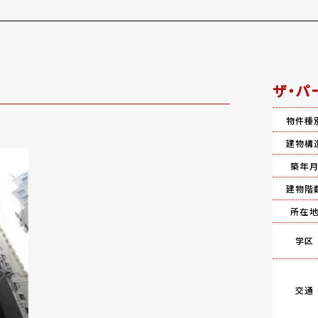
ザ・パ
物件種
建物構
築年
建物階
所在
学区
交通