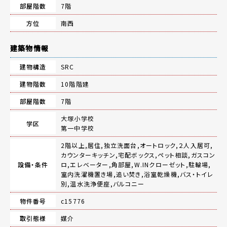
部屋階数
7階
方位
南西
建築物情報
建物構造
SRC
建物階数
10階階建
部屋階数
7階
大塚小学校
学区
第一中学校
2階以上,居住,独立洗面台,オートロック,２人入居可,
カウンターキッチン,宅配ボックス,ペット相談,ガスコン
設備・条件
ロ,エレベーター,角部屋,W.INクローゼット,駐輪場,
室内洗濯機置き場,追い焚き,浴室乾燥機,バス・トイレ
別,温水洗浄便座,バルコニー
物件番号
c15776
取引態様
媒介