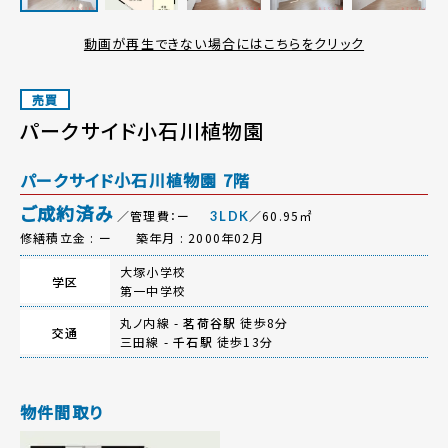
動画が再生できない場合にはこちらをクリック
売買
パークサイド小石川植物園
パークサイド小石川植物園 7階
ご成約済み
／管理費：ー
／60.95㎡
3LDK
修繕積立金 : ー
築年月 : 2000年02月
大塚小学校
学区
第一中学校
丸ノ内線 -
茗荷谷駅
徒歩8分
交通
三田線 -
千石駅
徒歩13分
物件間取り