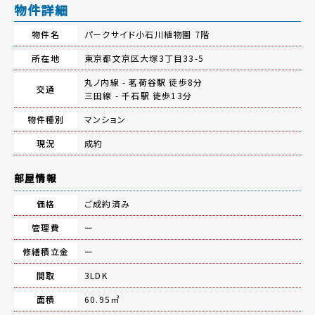
物件詳細
物件名
パークサイド小石川植物園 7階
所在地
東京都文京区大塚3丁目33-5
丸ノ内線 -
茗荷谷駅
徒歩8分
交通
三田線 -
千石駅
徒歩13分
物件種別
マンション
現況
成約
部屋情報
価格
ご成約済み
管理費
ー
修繕積立金
ー
間取
3LDK
面積
60.95㎡