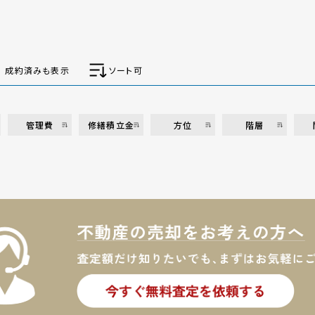
成約済みも表示
ソート可
管理費
修繕積立金
方位
階層