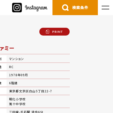
検索条件
PRINT
ァミー
別
マンション
造
RC
月
1978年09月
数
6階建
地
東京都文京区白山5丁目22-7
明化小学校
第十中学校
三田線-
千石駅
徒歩6分