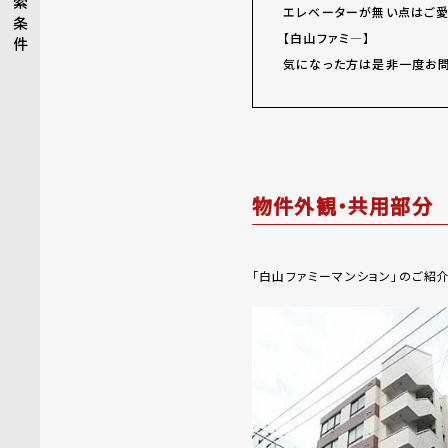
索
エレベーターが無い点はご愛
条
【白山ファミ―】
件
気になった方は是非一度お問
物件外観・共用部分
「白山ファミーマンション」のご紹介