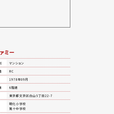
ァミー
別
マンション
造
RC
月
1978年09月
数
6階建
地
東京都文京区白山5丁目22-7
明化小学校
第十中学校