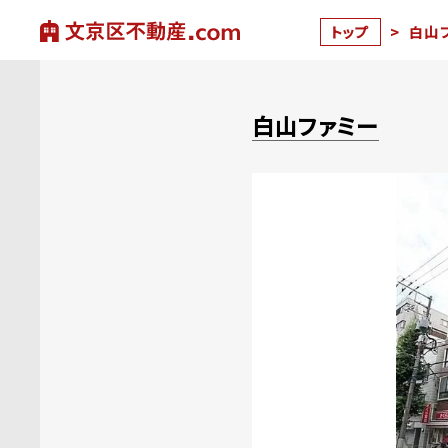
トップ
>
白山
白山ファミー