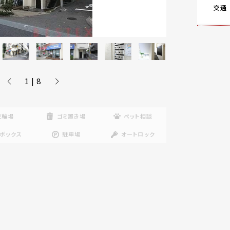
交通
1 | 8
駐輪場
ゴミ置き場
ペット相談
ボックス
駐車場
オートロック