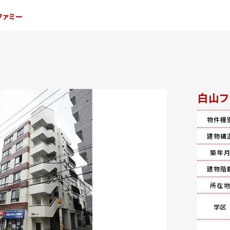
ファミー
白山フ
物件種
建物構
築年
建物階
所在
学区