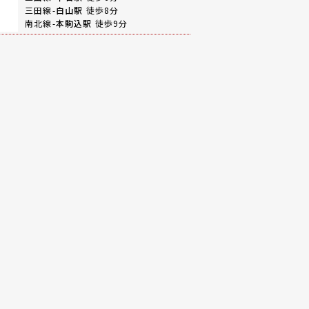
三田線-
白山駅
徒歩8分
南北線-
本駒込駅
徒歩9分