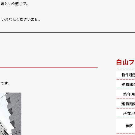
嬌という感じで。
い合わせくださいませ。
白山フ
物件種
です。
建物構
築年
建物階
所在
学区