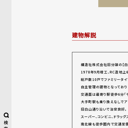
建物解説
構造社株式会社旧分譲の【白
1978年9月竣工、RC造地
総戸数10戸でファミリータ
自主管理の建物となっており
交通面は最寄り駅徒歩6分「
大手町駅も乗り換えなしでア
旧白山通り沿いで治安良好。
スーパー、コンビニ、ドラッグ
検
南北線も徒歩圏内で交通至便