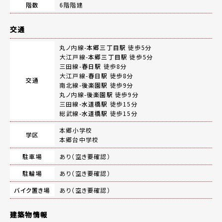
階数
6階階建
交通
丸ノ内線-
本郷三丁目駅
徒歩5分
大江戸線-
本郷三丁目駅
徒歩5分
三田線-
春日駅
徒歩8分
大江戸線-
春日駅
徒歩8分
交通
南北線-
後楽園駅
徒歩9分
丸ノ内線-
後楽園駅
徒歩9分
三田線-
水道橋駅
徒歩15分
総武線-
水道橋駅
徒歩15分
本郷小学校
学区
本郷台中学校
駐車場
あり（空き要確認）
駐輪場
あり（空き要確認）
バイク置き場
あり（空き要確認）
建築物情報