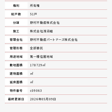
権利
所有権
総戸数
51戸
分譲
野村不動産株式会社
施工
株式会社浅沼組
管理会社
野村不動産パートナーズ株式会社
管理形態
全部委託
用途地域
第一種住居地域
敷地面積
178729㎡
建物面積
㎡
延床面積
㎡
物件番号
c09063
最終更新日
2026年05月09日