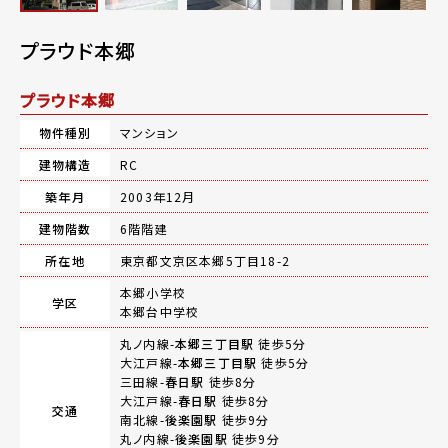
プラウド本郷
プラウド本郷
物件種別
マンション
建物構造
RC
築年月
2003年12月
建物階数
6階階建
所在地
東京都文京区本郷5丁目18-2
本郷小学校
学区
本郷台中学校
丸ノ内線-
本郷三丁目駅
徒歩5分
大江戸線-
本郷三丁目駅
徒歩5分
三田線-
春日駅
徒歩8分
大江戸線-
春日駅
徒歩8分
交通
南北線-
後楽園駅
徒歩9分
丸ノ内線-
後楽園駅
徒歩9分