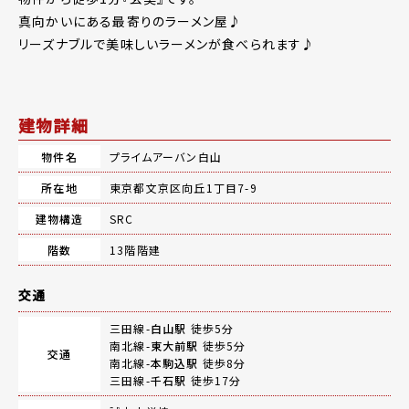
真向かいにある最寄りのラーメン屋♪
リーズナブルで美味しいラーメンが食べられます♪
建物詳細
物件名
プライムアーバン白山
所在地
東京都文京区向丘1丁目7-9
建物構造
SRC
階数
13階階建
交通
三田線-
白山駅
徒歩5分
南北線-
東大前駅
徒歩5分
交通
南北線-
本駒込駅
徒歩8分
三田線-
千石駅
徒歩17分