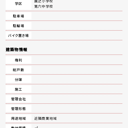
誠之小学校
学区
第六中学校
駐車場
駐輪場
バイク置き場
建築物情報
権利
総戸数
分譲
施工
管理会社
管理形態
用途地域
近隣商業地域
敷地面積
㎡