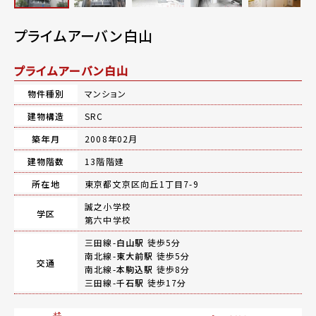
プライムアーバン白山
プライムアーバン白山
物件種別
マンション
建物構造
SRC
築年月
2008年02月
建物階数
13階階建
所在地
東京都文京区向丘1丁目7-9
誠之小学校
学区
第六中学校
三田線-
白山駅
徒歩5分
南北線-
東大前駅
徒歩5分
交通
南北線-
本駒込駅
徒歩8分
三田線-
千石駅
徒歩17分