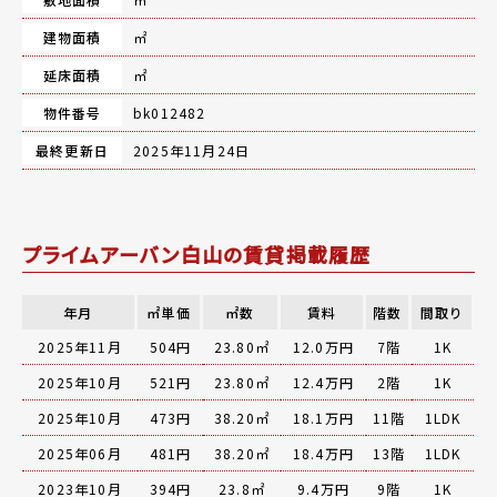
建物面積
㎡
延床面積
㎡
物件番号
bk012482
最終更新日
2025年11月24日
プライムアーバン白山の賃貸掲載履歴
年月
㎡単価
㎡数
賃料
階数
間取り
2025年11月
504円
23.80㎡
12.0万円
7階
1K
2025年10月
521円
23.80㎡
12.4万円
2階
1K
2025年10月
473円
38.20㎡
18.1万円
11階
1LDK
2025年06月
481円
38.20㎡
18.4万円
13階
1LDK
2023年10月
394円
23.8㎡
9.4万円
9階
1K