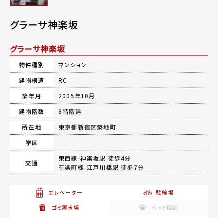
グラーサ神楽坂
グラーサ神楽坂
物件種別
マンション
建物構造
RC
築年月
2005年10月
建物階数
8階階建
所在地
東京都新宿区築地町
学区
東西線-
神楽坂駅
徒歩4分
交通
有楽町線-
江戸川橋駅
徒歩7分
エレベーター
駐輪場
ゴミ置き場
ペット相談