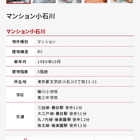
マンション小石川
マンション小石川
物件種別
マンション
建物構造
RC
築年月
1980年10月
建物階数
5階建
所在地
東京都文京区小石川3丁目21-11
礫川小学校
学区
第三中学校
三田線-
春日駅
徒歩11分
大江戸線-
春日駅
徒歩11分
交通
丸ノ内線-
後楽園駅
徒歩12分
南北線-
後楽園駅
徒歩12分