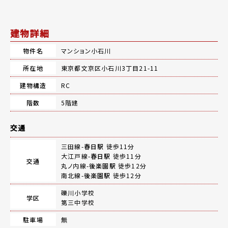
建物詳細
物件名
マンション小石川
所在地
東京都文京区小石川3丁目21-11
建物構造
RC
階数
5階建
交通
三田線-
春日駅
徒歩11分
大江戸線-
春日駅
徒歩11分
交通
丸ノ内線-
後楽園駅
徒歩12分
南北線-
後楽園駅
徒歩12分
礫川小学校
学区
第三中学校
駐車場
無