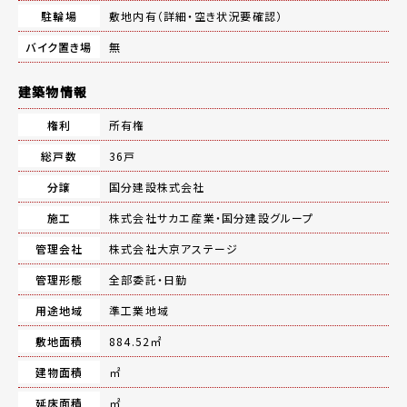
駐輪場
敷地内有（詳細・空き状況要確認）
バイク置き場
無
建築物情報
権利
所有権
総戸数
36戸
分譲
国分建設株式会社
施工
株式会社サカエ産業・国分建設グループ
管理会社
株式会社大京アステージ
管理形態
全部委託・日勤
用途地域
準工業地域
敷地面積
884.52㎡
建物面積
㎡
延床面積
㎡