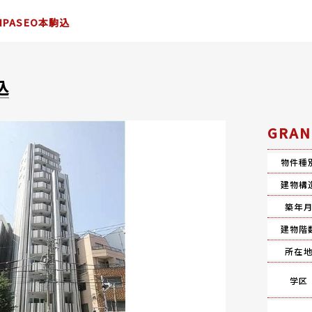
NPASEO本駒込
込
GRA
物件種
建物構
築年
建物階
所在
学区