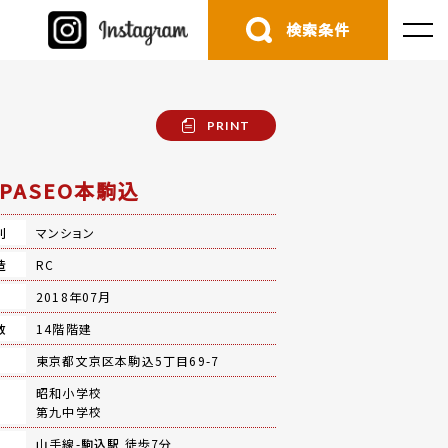
検索条件
PRINT
NPASEO本駒込
別
マンション
造
RC
月
2018年07月
数
14階階建
地
東京都文京区本駒込5丁目69-7
昭和小学校
第九中学校
山手線-
駒込駅
徒歩7分