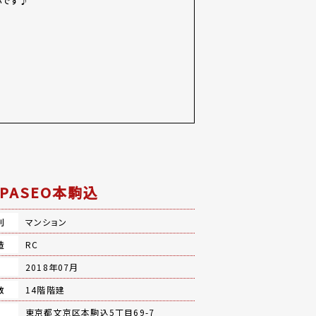
心です♪
NPASEO本駒込
別
マンション
造
RC
月
2018年07月
数
14階階建
地
東京都文京区本駒込5丁目69-7