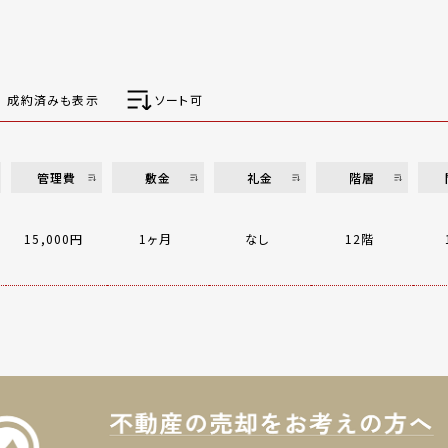
成約済みも表示
ソート可
管理費
敷金
礼金
階層
15,000円
1ヶ月
なし
12階