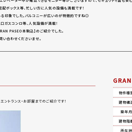
、エレベーター中が確認できるモニター等がございますので、セキュリティ面も安
宅配ボックス等、忙しい方に人気の設備も満載です！
る印象でした。バルコニーが広いのが特徴的ですね◎
2口ガスコンロ等、人気設備が満載！
AN PASEO本駒込】のご紹介でした。
問い合わせくださいませ。
GRA
物件種
からエントランス・お部屋までのご紹介です！
建物構
築年
建物階
所在