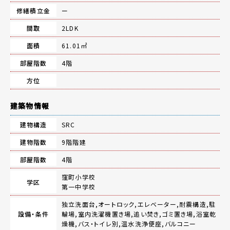
修繕積立金
ー
間取
2LDK
面積
61.01㎡
部屋階数
4階
方位
建築物情報
建物構造
SRC
建物階数
9階階建
部屋階数
4階
窪町小学校
学区
第一中学校
独立洗面台,オートロック,エレベーター,耐震構造,駐
設備・条件
輪場,室内洗濯機置き場,追い焚き,ゴミ置き場,浴室乾
燥機,バス・トイレ別,温水洗浄便座,バルコニー