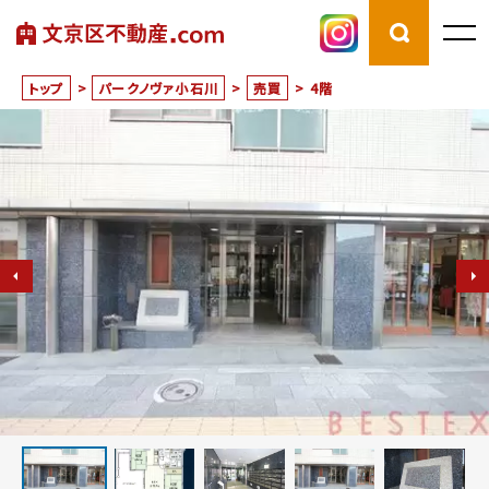
トップ
>
パークノヴァ小石川
>
売買
>
4階