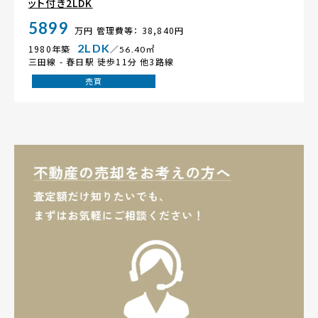
ット付き2LDK
5899
万円
管理費等： 38,840円
2LDK
1980年築
／56.40㎡
三田線 -
春日駅
徒歩11分 他3路線
売買