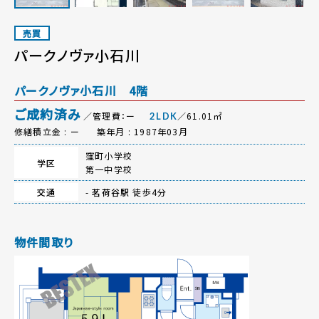
売買
パークノヴァ小石川
パークノヴァ小石川 4階
ご成約済み
／管理費：ー
／61.01㎡
2LDK
修繕積立金 : ー
築年月 : 1987年03月
窪町小学校
学区
第一中学校
交通
-
茗荷谷駅
徒歩4分
物件間取り