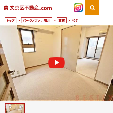
トップ
>
パークノヴァ小石川
>
賃貸
>
407