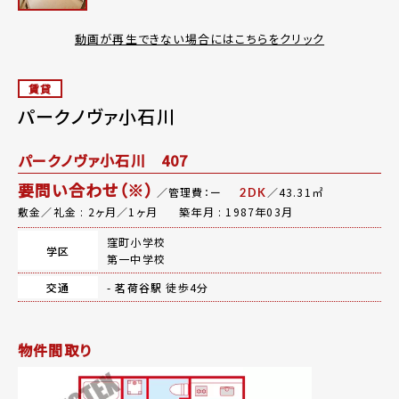
動画が再生できない場合にはこちらをクリック
賃貸
パークノヴァ小石川
パークノヴァ小石川 407
要問い合わせ（※）
／管理費：ー
／43.31㎡
2DK
敷金／礼金 : 2ヶ月／1ヶ月
築年月 : 1987年03月
窪町小学校
学区
第一中学校
交通
-
茗荷谷駅
徒歩4分
物件間取り