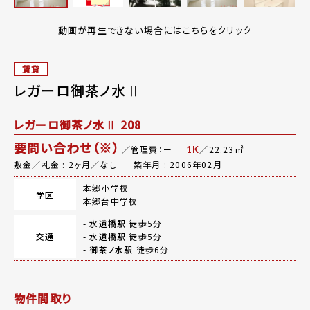
動画が再生できない場合にはこちらをクリック
賃貸
レガーロ御茶ノ水Ⅱ
レガーロ御茶ノ水Ⅱ 208
要問い合わせ（※）
／管理費：ー
／22.23㎡
1K
敷金／礼金 : 2ヶ月／なし
築年月 : 2006年02月
本郷小学校
学区
本郷台中学校
-
水道橋駅
徒歩5分
交通
-
水道橋駅
徒歩5分
-
御茶ノ水駅
徒歩6分
物件間取り