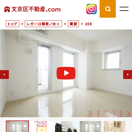
トップ
>
レガーロ御茶ノ水Ⅱ
>
賃貸
>
208