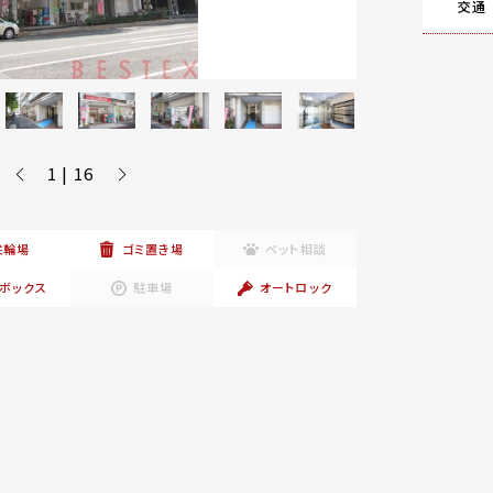
交通
1 | 16
駐輪場
ゴミ置き場
ペット相談
ボックス
駐車場
オートロック