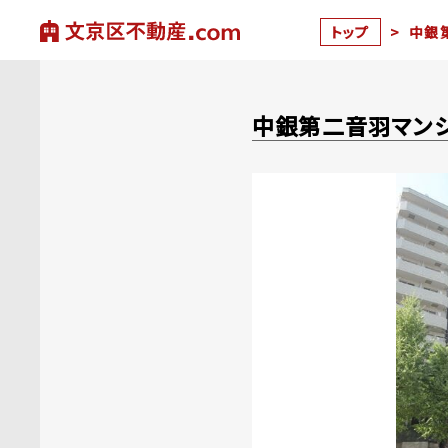
トップ
>
中銀
中銀第二音羽マン