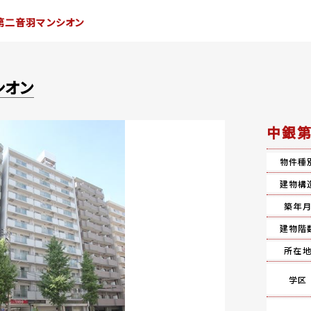
第二音羽マンシオン
シオン
中銀第
物件種
建物構
築年
建物階
所在
学区