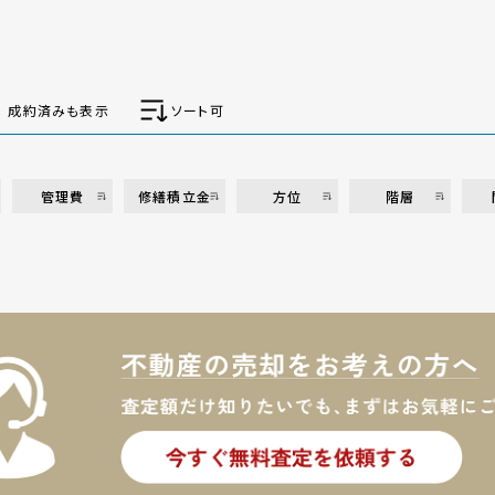
成約済みも表示
ソート可
管理費
修繕積立金
方位
階層