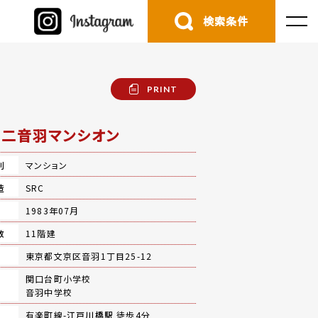
検索条件
PRINT
二音羽マンシオン
別
マンション
造
SRC
月
1983年07月
数
11階建
地
東京都文京区音羽1丁目25-12
関口台町小学校
音羽中学校
有楽町線-
江戸川橋駅
徒歩4分