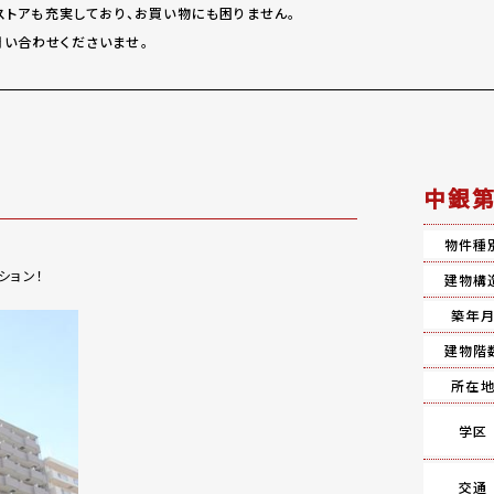
ストアも充実しており、お買い物にも困りません。
い合わせくださいませ。
中銀第
物件種
ション！
建物構
築年
建物階
所在
学区
交通