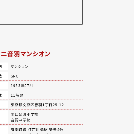
二音羽マンシオン
別
マンション
造
SRC
月
1983年07月
数
11階建
地
東京都文京区音羽1丁目25-12
関口台町小学校
音羽中学校
有楽町線-
江戸川橋駅
徒歩4分