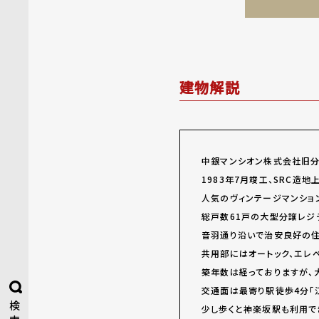
建物解説
中銀マンシオン株式会社旧分
1983年7月竣工、SRC造
人気のヴィンテージマンション
総戸数61戸の大型分譲レジ
音羽通り沿いで治安良好の住
共用部にはオートック、エレ
築年数は経っておりますが、
交通面は最寄り駅徒歩4分「
検
少し歩くと神楽坂駅も利用で