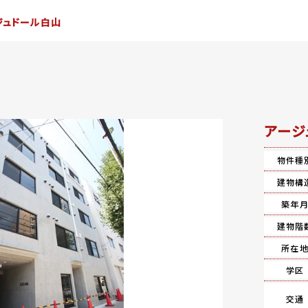
ジュドール白山
アージ
物件種
建物構
築年
建物階
所在
学区
交通