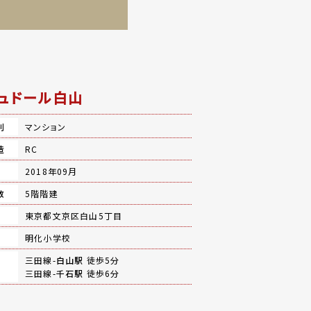
ュドール白山
別
マンション
造
RC
月
2018年09月
数
5階階建
地
東京都文京区白山5丁目
明化小学校
三田線-
白山駅
徒歩5分
三田線-
千石駅
徒歩6分