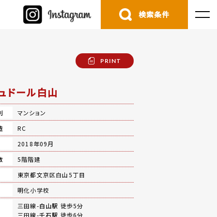
検索条件
PRINT
ュドール白山
別
マンション
造
RC
月
2018年09月
数
5階階建
地
東京都文京区白山5丁目
明化小学校
三田線-
白山駅
徒歩5分
三田線-
千石駅
徒歩6分