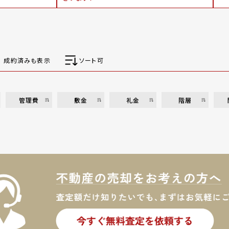
成約済みも表示
ソート可
管理費
敷金
礼金
階層