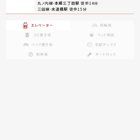
丸ノ内線-
本郷三丁目駅
徒歩14分
三田線-
水道橋駅
徒歩15分
エレベーター
駐輪場
ゴミ置き場
ペット相談
バイク置き場
宅配ボックス
駐車場
オートロック