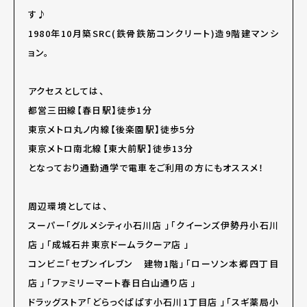
す♪
1980年10月築SRC(鉄骨鉄筋コンクリート)造9階建マンシ
ョン。
アクセスとしては、
都営三田線【春日駅】徒歩1分
東京メトロ丸ノ内線【後楽園駅】徒歩5分
東京メトロ南北線【東大前駅】徒歩13分
となっており通勤通学で電車をご利用の方にもオススメ！
周辺環境としては、
スーパー「グルメシティ小石川店 」「クイーンズ伊勢丹小石川
店 」「成城石井東京ドームラクーア店 」
コンビニ「セブンイレブン 建物1階」「ローソン本郷四丁目
店 」「ファミリーマート春日白山通り店 」
ドラッグストア「どらっぐぱぱす小石川1丁目店 」「スギ薬局小