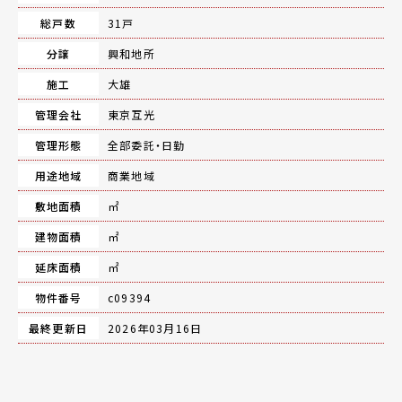
総戸数
31戸
分譲
興和地所
施工
大雄
管理会社
東京互光
管理形態
全部委託・日勤
用途地域
商業地域
敷地面積
㎡
建物面積
㎡
延床面積
㎡
物件番号
c09394
最終更新日
2026年03月16日