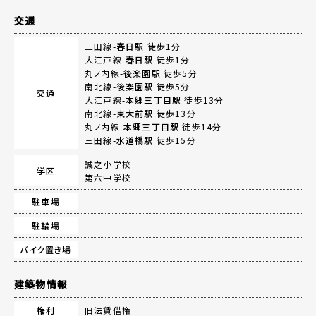
交通
三田線-
春日駅
徒歩1分
大江戸線-
春日駅
徒歩1分
丸ノ内線-
後楽園駅
徒歩5分
南北線-
後楽園駅
徒歩5分
交通
大江戸線-
本郷三丁目駅
徒歩13分
南北線-
東大前駅
徒歩13分
丸ノ内線-
本郷三丁目駅
徒歩14分
三田線-
水道橋駅
徒歩15分
誠之小学校
学区
第六中学校
駐車場
駐輪場
バイク置き場
建築物情報
権利
旧法賃借権