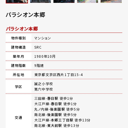
パラシオン本郷
パラシオン本郷
物件種別
マンション
建物構造
SRC
築年月
1980年10月
建物階数
9階建
所在地
東京都文京区西片1丁目15-4
誠之小学校
学区
第六中学校
三田線-
春日駅
徒歩1分
大江戸線-
春日駅
徒歩1分
丸ノ内線-
後楽園駅
徒歩5分
南北線-
後楽園駅
徒歩5分
交通
大江戸線-
本郷三丁目駅
徒歩13分
南北線-
東大前駅
徒歩13分