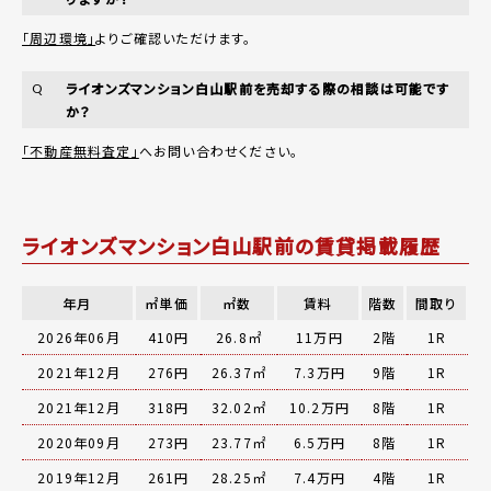
「周辺環境」
よりご確認いただけます。
ライオンズマンション白山駅前を売却する際の相談は可能です
Q
か？
「不動産無料査定」
へお問い合わせください。
ライオンズマンション白山駅前の賃貸掲載履歴
年月
㎡単価
㎡数
賃料
階数
間取り
2026年06月
410円
26.8㎡
11万円
2階
1R
2021年12月
276円
26.37㎡
7.3万円
9階
1R
2021年12月
318円
32.02㎡
10.2万円
8階
1R
2020年09月
273円
23.77㎡
6.5万円
8階
1R
2019年12月
261円
28.25㎡
7.4万円
4階
1R