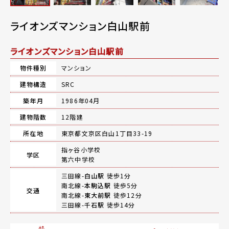
ライオンズマンション白山駅前
ライオンズマンション白山駅前
物件種別
マンション
建物構造
SRC
築年月
1986年04月
建物階数
12階建
所在地
東京都文京区白山1丁目33-19
指ヶ谷小学校
学区
第六中学校
三田線-
白山駅
徒歩1分
南北線-
本駒込駅
徒歩5分
交通
南北線-
東大前駅
徒歩12分
三田線-
千石駅
徒歩14分