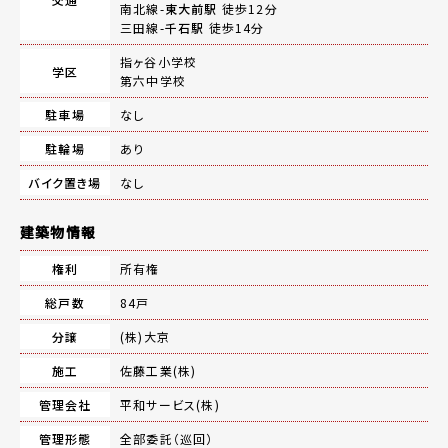
南北線-
東大前駅
徒歩12分
三田線-
千石駅
徒歩14分
指ヶ谷小学校
学区
第六中学校
駐車場
なし
駐輪場
あり
バイク置き場
なし
建築物情報
権利
所有権
総戸数
84戸
分譲
(株)大京
施工
佐藤工業(株)
管理会社
平和サービス(株)
管理形態
全部委託（巡回）