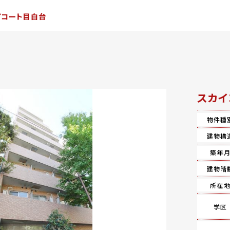
イコート目白台
スカイ
物件種
建物構
築年
建物階
所在
学区