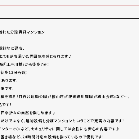
離れた分譲賃貸マンション
傾斜地に建ち、
とても落ち着いた雰囲気を感じられます♪
線『江戸川橋』から徒歩7分！
徒歩13分程度！
あります。
筆です。
積を誇る『目白台運動公園』『椿山荘』『肥後細川庭園』『鳩山会館』など…。
名です！
、四季折々の自然を楽しめます♪
だけではなく、建物設備も分譲マンションということで充実の内容です！
付インターホンなど、セキュリティに関しては女性にも安心の内容です♪
ミ置き場など、24時間対応の設備も揃っているので便利です！