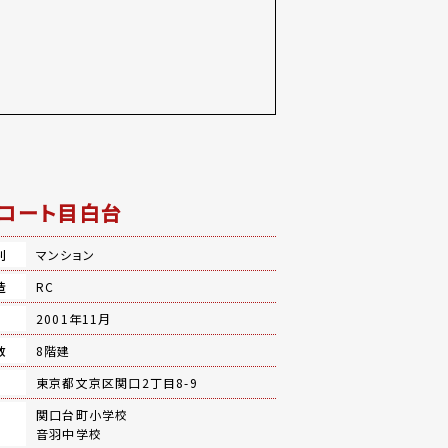
コート目白台
別
マンション
造
RC
月
2001年11月
数
8階建
地
東京都文京区関口2丁目8-9
関口台町小学校
音羽中学校