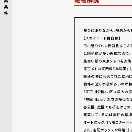
索
条
件
都会にありながら、喧騒から
【スカイコート目白台】
目白通り沿い、街路樹ならぶ
公園や緑が多い近隣なので、
最寄り駅の東京メトロ有楽町
東京メトロ東西線『早稲田』も
交通の便にも恵まれた立地に
物件の近くは緑が多いのが特
『江戸川公園』、区立最大の面
『神田川』沿いの春の桜は有
各公園・庭園でも桜をはじめ
充実しているのは周囲の環境
オートロック、TVモニター
また、宅配ボックスや専用ゴ