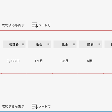
成約済みも表示
ソート可
管理費
敷金
礼金
階層
7,300円
1ヶ月
1ヶ月
6階
成約済みも表示
ソート可