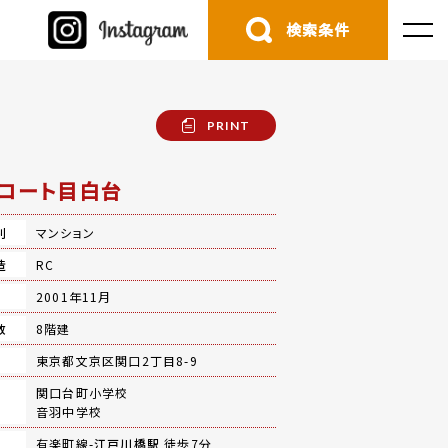
検索条件
PRINT
コート目白台
別
マンション
造
RC
月
2001年11月
数
8階建
地
東京都文京区関口2丁目8-9
関口台町小学校
音羽中学校
有楽町線-
江戸川橋駅
徒歩7分