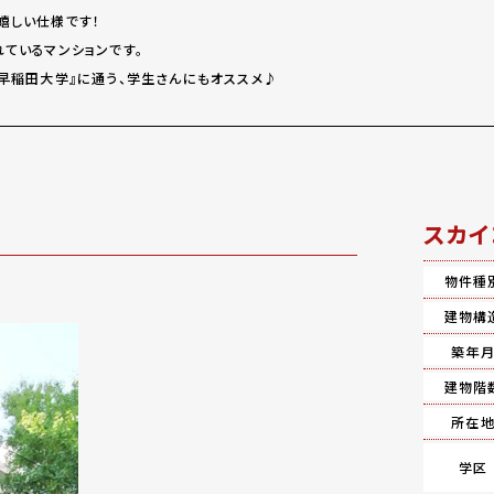
嬉しい仕様です！
れているマンションです。
『早稲田大学』に通う、学生さんにもオススメ♪
スカイ
物件種
建物構
築年
建物階
所在
学区