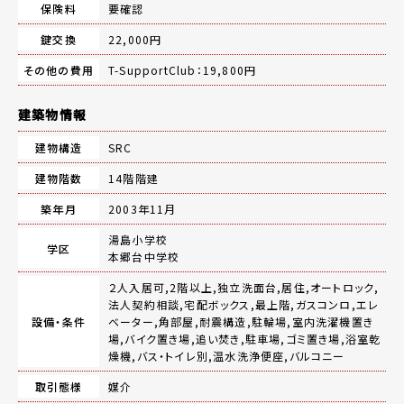
保険料
要確認
鍵交換
22,000円
その他の費用
T-SupportClub：19,800円
建築物情報
建物構造
SRC
建物階数
14階階建
築年月
2003年11月
湯島小学校
学区
本郷台中学校
２人入居可,2階以上,独立洗面台,居住,オートロック,
法人契約相談,宅配ボックス,最上階,ガスコンロ,エレ
設備・条件
ベーター,角部屋,耐震構造,駐輪場,室内洗濯機置き
場,バイク置き場,追い焚き,駐車場,ゴミ置き場,浴室乾
燥機,バス・トイレ別,温水洗浄便座,バルコニー
取引態様
媒介