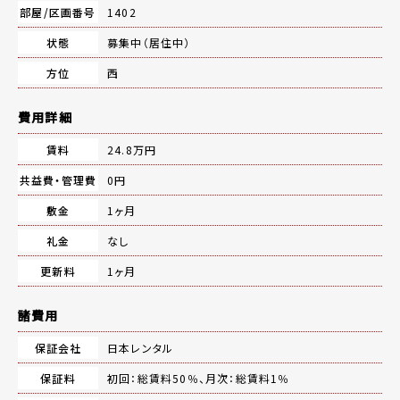
部屋/区画番号
1402
状態
募集中（居住中）
方位
西
費用詳細
賃料
24.8万円
共益費・管理費
0円
敷金
1ヶ月
礼金
なし
更新料
1ヶ月
諸費用
保証会社
日本レンタル
保証料
初回：総賃料50％、月次：総賃料1％