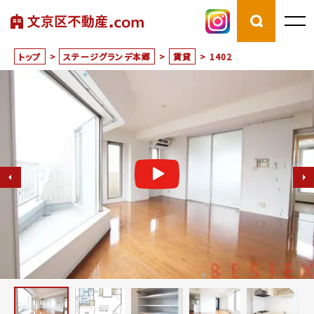
トップ
>
ステージグランデ本郷
>
賃貸
>
1402