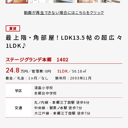
動画が再生できない場合にはこちらをクリック
賃貸
最上階・角部屋！LDK13.5帖の超広々
1LDK♪
ステージグランデ本郷 1402
24.8
万円／管理費：0円
／50.18㎡
1LDK
敷金／礼金 : 1ヶ月／なし
築年月 : 2003年11月
湯島小学校
学区
本郷台中学校
丸ノ内線 -
本郷三丁目駅
徒歩6分
交通
中央線 -
御茶ノ水駅
徒歩7分
大江戸線 -
本郷三丁目駅
徒歩7分