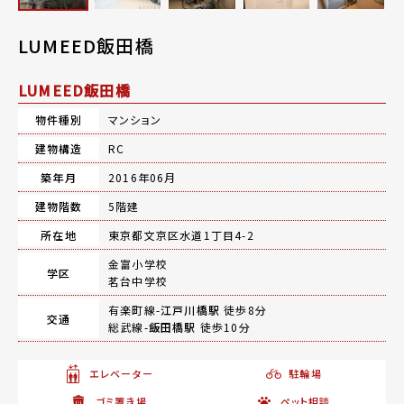
LUMEED飯田橋
LUMEED飯田橋
物件種別
マンション
建物構造
RC
築年月
2016年06月
建物階数
5階建
所在地
東京都文京区水道1丁目4-2
金富小学校
学区
茗台中学校
有楽町線-
江戸川橋駅
徒歩8分
交通
総武線-
飯田橋駅
徒歩10分
エレベーター
駐輪場
ゴミ置き場
ペット相談