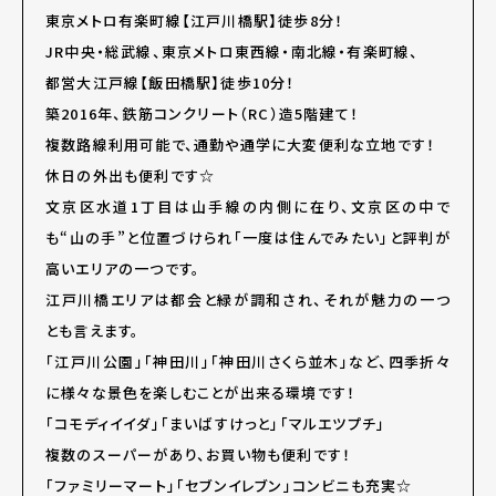
東京メトロ有楽町線【江戸川橋駅】徒歩8分！
JR中央・総武線、東京メトロ東西線・南北線・有楽町線、
都営大江戸線【飯田橋駅】徒歩10分！
築2016年、鉄筋コンクリート（RC）造5階建て！
複数路線利用可能で、通勤や通学に大変便利な立地です！
休日の外出も便利です☆
文京区水道1丁目は山手線の内側に在り、文京区の中で
も“山の手”と位置づけられ「一度は住んでみたい」と評判が
高いエリアの一つです。
江戸川橋エリアは都会と緑が調和され、それが魅力の一つ
とも言えます。
「江戸川公園」「神田川」「神田川さくら並木」など、四季折々
に様々な景色を楽しむことが出来る環境です！
「コモディイイダ」「まいばすけっと」「マルエツプチ」
複数のスーパーがあり、お買い物も便利です！
「ファミリーマート」「セブンイレブン」コンビニも充実☆