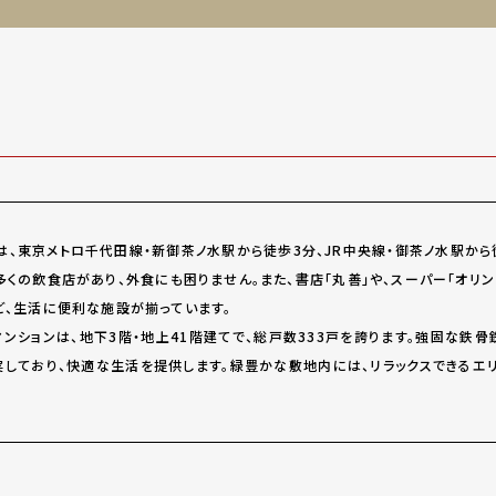
】は、東京メトロ千代田線・新御茶ノ水駅から徒歩3分、JR中央線・御茶ノ水駅か
くの飲食店があり、外食にも困りません。また、書店「丸善」や、スーパー「オリンピ
ど、生活に便利な施設が揃っています。
マンションは、地下3階・地上41階建てで、総戸数333戸を誇ります。強固な鉄
しており、快適な生活を提供します。緑豊かな敷地内には、リラックスできるエリ