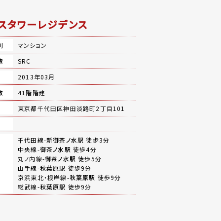
スタワーレジデンス
別
マンション
造
SRC
月
2013年03月
数
41階階建
地
東京都千代田区神田淡路町2丁目101
千代田線-
新御茶ノ水駅
徒歩3分
中央線-
御茶ノ水駅
徒歩4分
丸ノ内線-
御茶ノ水駅
徒歩5分
山手線-
秋葉原駅
徒歩9分
京浜東北・根岸線-
秋葉原駅
徒歩9分
総武線-
秋葉原駅
徒歩9分