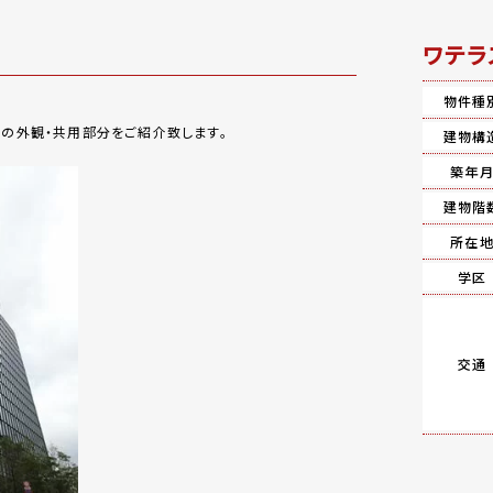
ワテラ
物件種
】の外観・共用部分をご紹介致します。
建物構
築年
建物階
所在
学区
交通