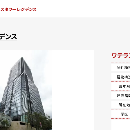
ラスタワーレジデンス
デンス
ワテラ
物件種
建物構
築年
建物階
所在
学区