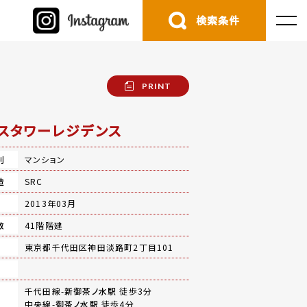
検索条件
PRINT
スタワーレジデンス
別
マンション
造
SRC
月
2013年03月
数
41階階建
地
東京都千代田区神田淡路町2丁目101
千代田線-
新御茶ノ水駅
徒歩3分
中央線-
御茶ノ水駅
徒歩4分