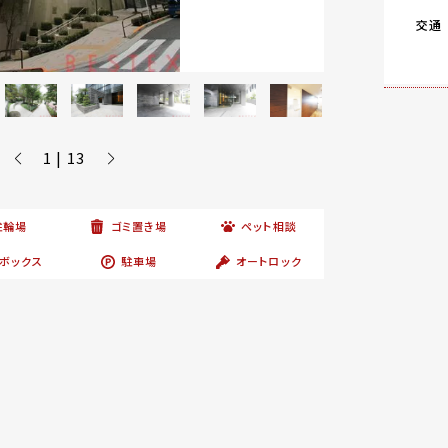
交通
1 | 13
駐輪場
ゴミ置き場
ペット相談
ボックス
駐車場
オートロック