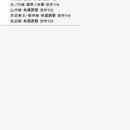
丸ノ内線-
御茶ノ水駅
徒歩5分
山手線-
秋葉原駅
徒歩9分
京浜東北・根岸線-
秋葉原駅
徒歩9分
総武線-
秋葉原駅
徒歩9分