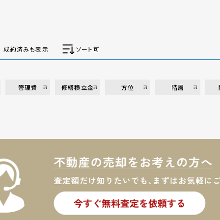
成約済みも表示
ソート可
管理費
修繕積立金
方位
階層