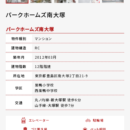
パークホームズ南大塚
パークホームズ南大塚
物件種別
マンション
建物構造
RC
築年月
2012年03月
建物階数
12階階建
所在地
東京都豊島区南大塚2丁目21-9
巣鴨小学校
学区
西巣鴨中学校
丸ノ内線-
新大塚駅
徒歩6分
交通
山手線-
大塚駅
徒歩7分
エレベーター
駐輪場
ゴミ置き場
ペット相談