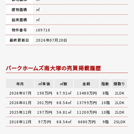
建物面積
㎡
延床面積
㎡
物件番号
c09710
最終更新日
2026年07月20日
パークホームズ南大塚の売買掲載履歴
年月
㎡単価
㎡数
金額
階数
間取り
2026年07月
198万円
67.92㎡
13480万円
8階
2LDK
2026年01月
201万円
68.54㎡
13799万円
10階
2LDK
2025年12月
197万円
56.81㎡
11200万円
10階
2LDK
2018年12月
97万円
68.54㎡
6680万円
9階
2SLDK