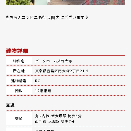
もちろんコンビニも徒歩圏内にございます♪
建物詳細
物件名
パークホームズ南大塚
所在地
東京都豊島区南大塚2丁目21-9
建物構造
RC
階数
12階階建
交通
丸ノ内線-
新大塚駅
徒歩6分
交通
山手線-
大塚駅
徒歩7分