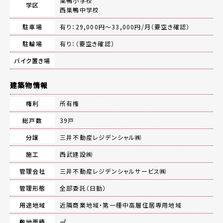
巣鴨小学校
学区
西巣鴨中学校
駐車場
有り：29,000円～33,000円/月（要空き確認）
駐輪場
有り：（要空き確認）
バイク置き場
建築物情報
権利
所有権
総戸数
39戸
分譲
三井不動産レジデンシャル㈱
施工
西武建設㈱
管理会社
三井不動産レジデンシャルサービス㈱
管理形態
全部委託（日勤）
用途地域
近隣商業地域・第一種中高層住居専用地域
敷地面積
㎡