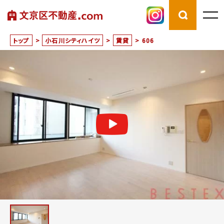
トップ
>
小石川シティハイツ
>
賃貸
>
606