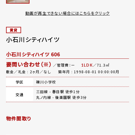
動画が再生できない場合にはこちらをクリック
賃貸
小石川シティハイツ
小石川シティハイツ 606
要問い合わせ（※）
／管理費：ー
／71.3㎡
1LDK
敷金／礼金 : 2ヶ月／なし
築年月 : 1998-08-01 00:00:00月
学区
礫川小学校
三田線 -
春日駅
徒歩1分
交通
丸ノ内線 -
後楽園駅
徒歩3分
物件間取り