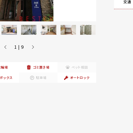
交通
1 | 9
駐輪場
ゴミ置き場
ペット相談
ボックス
駐車場
オートロック