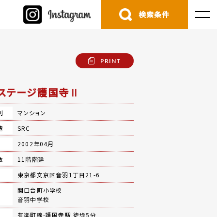
検索条件
PRINT
ステージ護国寺Ⅱ
別
マンション
造
SRC
月
2002年04月
数
11階階建
地
東京都文京区音羽1丁目21-6
関口台町小学校
音羽中学校
有楽町線-
護国寺駅
徒歩5分