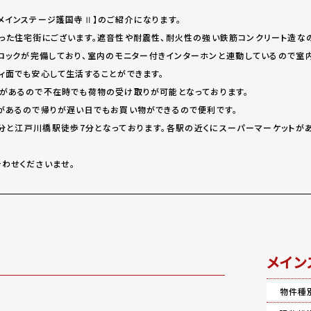
メインステージ護国寺Ⅱ】のご紹介になります。
った住宅街にございます。遮音性や耐震性、耐火性の強い鉄筋コンクリート造な
ロックが完備しており、室内のモニター付きインターホンと連動しているので室
ィ面でも安心して生活することができます。
があるので不在時でも荷物の受け取りが可能となっております。
があるので帰りが遅い日でもお買い物ができるので便利です。
分と江戸川橋駅徒歩7分となっております。各駅の近くにスーパーマーケットが
わせくださいませ。
メイン
物件種