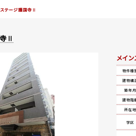
ンステージ護国寺Ⅱ
国寺Ⅱ
メイン
物件種
建物構
築年
建物階
所在
学区