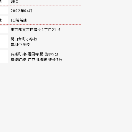
造
SRC
月
2002年04月
数
11階階建
地
東京都文京区音羽1丁目21-6
関口台町小学校
音羽中学校
有楽町線-
護国寺駅
徒歩5分
有楽町線-
江戸川橋駅
徒歩7分